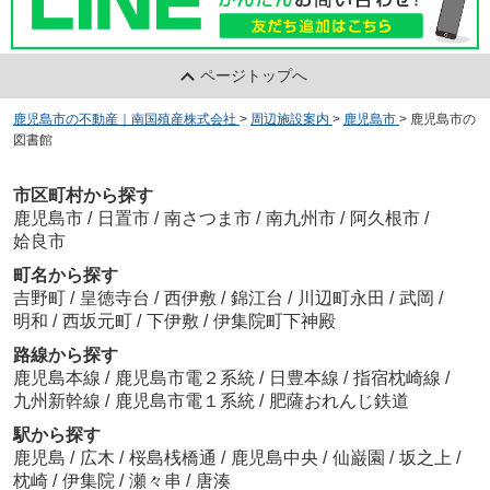
ページトップへ
鹿児島市の不動産｜南国殖産株式会社
>
周辺施設案内
>
鹿児島市
>
鹿児島市の
図書館
市区町村から探す
鹿児島市
/
日置市
/
南さつま市
/
南九州市
/
阿久根市
/
姶良市
町名から探す
吉野町
/
皇徳寺台
/
西伊敷
/
錦江台
/
川辺町永田
/
武岡
/
明和
/
西坂元町
/
下伊敷
/
伊集院町下神殿
路線から探す
鹿児島本線
/
鹿児島市電２系統
/
日豊本線
/
指宿枕崎線
/
九州新幹線
/
鹿児島市電１系統
/
肥薩おれんじ鉄道
駅から探す
鹿児島
/
広木
/
桜島桟橋通
/
鹿児島中央
/
仙巌園
/
坂之上
/
枕崎
/
伊集院
/
瀬々串
/
唐湊