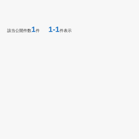
1
1-1
該当公開件数
件
件表示