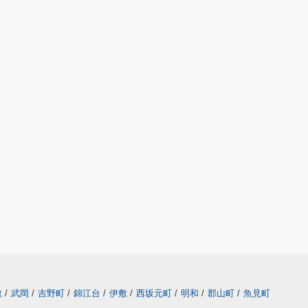
敷
/
武岡
/
吉野町
/
錦江台
/
伊敷
/
西坂元町
/
明和
/
郡山町
/
魚見町