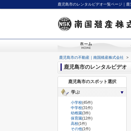
鹿児島市のレンタルビデオ一覧ページ｜鹿
鹿児島市の不動産｜南国殖産株式会社
>
鹿児島市のレンタルビデオ
鹿児島市のスポット選択
学ぶ
小学校
(45件)
中学校
(31件)
幼稚園
(3件)
保育園
(12件)
高校
(1件)
その他
(1件)