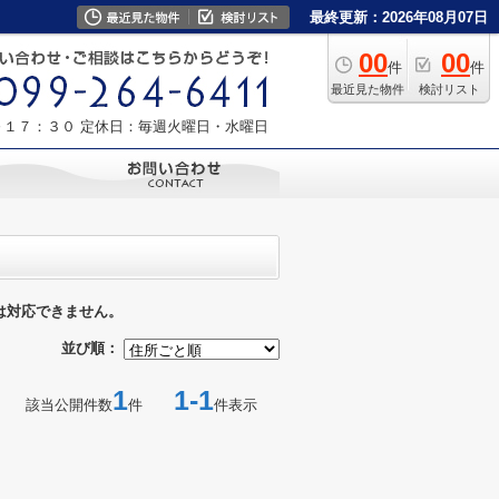
最終更新：2026年08月07日
00
00
件
件
最近見た物件
検討リスト
～１７：３０
定休日：毎週火曜日・水曜日
は対応できません。
並び順：
1
1-1
該当公開件数
件
件表示