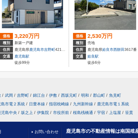
3,220万円
2,530万円
価格
価格
種別
新築一戸建
種別
売地
住所
鹿児島県
鹿児島市
吉野町
4213-3
住所
鹿児島県
姶良市
西餅田
3617番
交通
鹿児島駅
交通
姶良駅
徒歩99分
徒歩6分
敷
/
武岡
/
吉野町
/
錦江台
/
伊敷
/
西坂元町
/
明和
/
郡山町
/
魚見町
児島市電２系統
/
日豊本線
/
指宿枕崎線
/
九州新幹線
/
鹿児島市電１系統
鹿児島中央
/
坂之上
/
伊集院
/
市役所前
/
桜島桟橋通
/
宇宿
/
上塩屋
/
笹貫
鹿児島市の不動産情報は南国殖
円
お問い合わせ