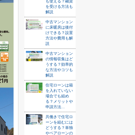
も使える？融資
を受ける方法も
解説
中古マンション
に床暖房は後付
けできる？設置
方法や費用も解
説
中古マンション
の情報収集はど
うする？効率的
な方法やコツも
解説
住宅ローンは籍
を入れていない
場合でも組め
る？メリットや
申請方法...
共働きで住宅ロ
ーンを組むには
どうする？単独
やペアローンの