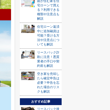
親が住む家を住
宅ローンで買え
る？利用できる
種類や注意点も
解説
住宅ローン返済
中に追加融資は
可能？受ける方
法や注意点につ
いても解説
リースバック詐
欺に注意！悪質
業者の手口や契
約前も解説
空き家を売却し
たら確定申告は
必要？申告を忘
れた場合のリス
クも解説
おすすめ記事
リースバック後