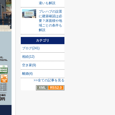
違いも解説
プレハブの設置
に建築確認は必
要？床面積や地
域ごとの条件も
解説
カテゴリ
ブログ(241)
相続(12)
空き家(9)
離婚(4)
>>全ての記事を見る
XML
RSS2.0