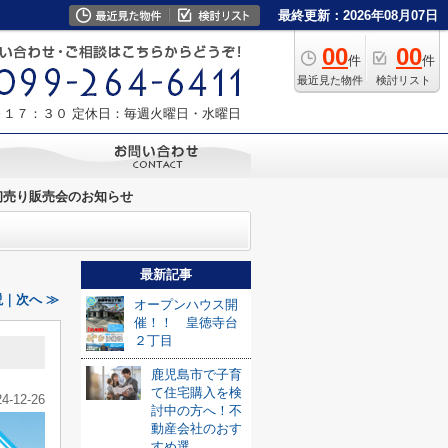
最終更新：2026年08月07日
00
00
件
件
最近見た物件
検討リスト
～１７：３０
定休日：毎週火曜日・水曜日
初売り販売会のお知らせ
最新記事
｜次へ ≫
オープンハウス開
催！！ 皇徳寺台
２丁目
鹿児島市で子育
て住宅購入を検
24-12-26
討中の方へ！不
動産会社のおす
すめ選...