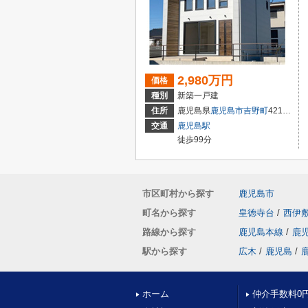
2,980万円
価格
種別
新築一戸建
住所
鹿児島県
鹿児島市
吉野町
4213-3
交通
鹿児島駅
徒歩99分
市区町村から探す
鹿児島市
町名から探す
皇徳寺台
/
西伊
路線から探す
鹿児島本線
/
鹿
駅から探す
広木
/
鹿児島
/
ホーム
仲介手数料0