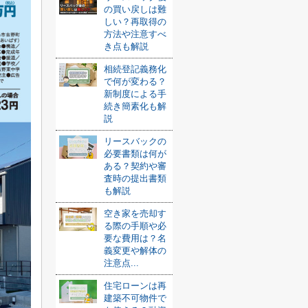
の買い戻しは難
しい？再取得の
方法や注意すべ
き点も解説
相続登記義務化
で何が変わる？
新制度による手
続き簡素化も解
説
リースバックの
必要書類は何が
ある？契約や審
査時の提出書類
も解説
空き家を売却す
る際の手順や必
要な費用は？名
義変更や解体の
注意点...
住宅ローンは再
建築不可物件で