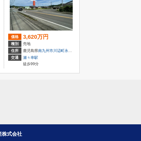
3,620万円
価格
種別
売地
住所
鹿児島県
南九州市
川辺町永田
1186-1
交通
瀬々串駅
徒歩99分
産株式会社