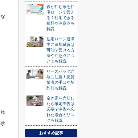
親が住む家を住
宅ローンで買え
」な
る？利用できる
種類や注意点も
解説
住宅ローン返済
中に追加融資は
可能？受ける方
法や注意点につ
いても解説
リースバック詐
欺に注意！悪質
業者の手口や契
約前も解説
空き家を売却し
たら確定申告は
必要？申告を忘
、物
れた場合のリス
クも解説
が求
おすすめ記事