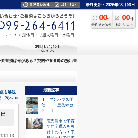
最終更新：2026年08月06日
00
00
件
件
最近見た物件
検討リスト
～１７：３０
定休日：毎週火曜日・水曜日
必要書類は何がある？契約や審査時の提出書
最新記事
点も解説
｜次へ ≫
オープンハウス開
催！！ 皇徳寺台
２丁目
提出
鹿児島市で子育
て住宅購入を検
討中の方へ！不
26-01-13
動産会社のおす