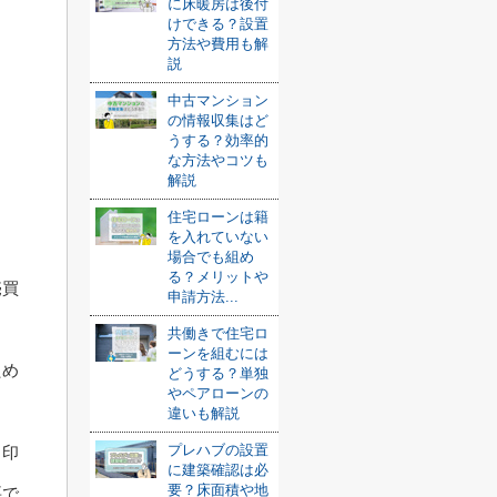
に床暖房は後付
けできる？設置
方法や費用も解
説
中古マンション
の情報収集はど
うする？効率的
な方法やコツも
解説
住宅ローンは籍
を入れていない
場合でも組め
る？メリットや
売買
申請方法...
共働きで住宅ロ
ーンを組むには
ため
どうする？単独
やペアローンの
違いも解説
プレハブの設置
、印
に建築確認は必
要？床面積や地
要で