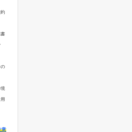
契約
。
認書
で
件の
や境
活用
注意