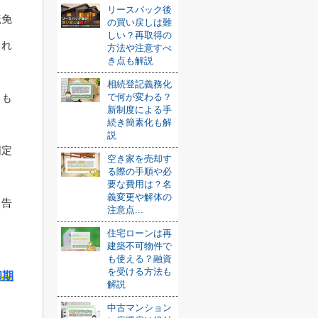
リースバック後
転免
の買い戻しは難
しい？再取得の
され
方法や注意すべ
き点も解説
相続登記義務化
で何が変わる？
出も
新制度による手
続き簡素化も解
説
固定
空き家を売却す
る際の手順や必
要な費用は？名
義変更や解体の
申告
注意点...
住宅ローンは再
建築不可物件で
も使える？融資
を受ける方法も
却期
解説
中古マンション