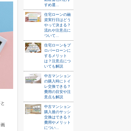
すめ選...
住宅ローンの融
資実行日はどう
やって決まる？
流れや注意点に
ついて...
住宅ローンをプ
ロパーローンに
するメリット
は？注意点につ
いても解説
中古マンション
の購入時にトイ
レ交換できる？
費用の目安や注
意点も解説
要と
中古マンション
購入後のサッシ
交換はできる？
費用やメリット
計画
につい...