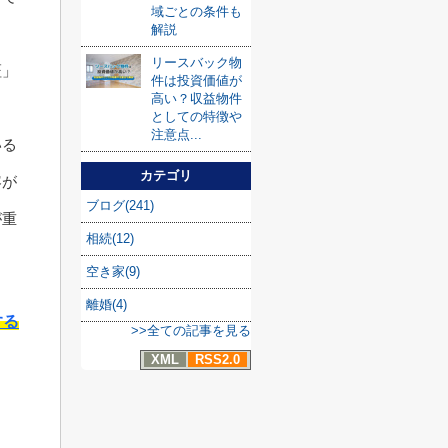
域ごとの条件も
解説
リースバック物
証」
件は投資価値が
高い？収益物件
としての特徴や
注意点...
いる
カテゴリ
容が
ブログ(241)
が重
相続(12)
空き家(9)
離婚(4)
する
>>全ての記事を見る
XML
RSS2.0