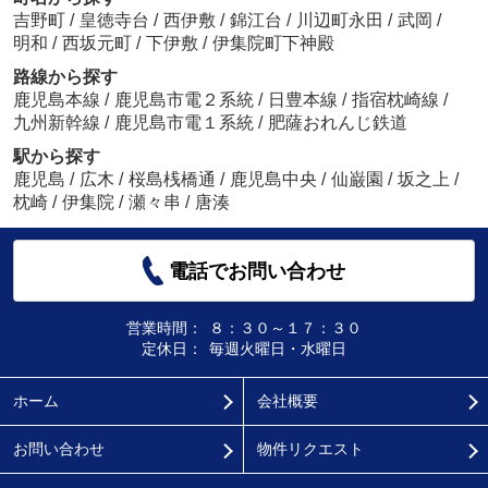
吉野町
/
皇徳寺台
/
西伊敷
/
錦江台
/
川辺町永田
/
武岡
/
明和
/
西坂元町
/
下伊敷
/
伊集院町下神殿
路線から探す
鹿児島本線
/
鹿児島市電２系統
/
日豊本線
/
指宿枕崎線
/
九州新幹線
/
鹿児島市電１系統
/
肥薩おれんじ鉄道
駅から探す
鹿児島
/
広木
/
桜島桟橋通
/
鹿児島中央
/
仙巌園
/
坂之上
/
枕崎
/
伊集院
/
瀬々串
/
唐湊
電話でお問い合わせ
営業時間：
８：３０～１７：３０
定休日：
毎週火曜日・水曜日
ホーム
会社概要
お問い合わせ
物件リクエスト