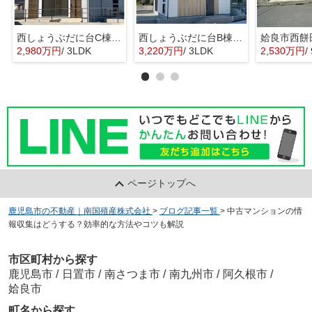
西しょうぶだに台C棟 MINIMA
西しょうぶだに台B棟 KIBACO 01
姶良市西餅
2,980万円
/ 3LDK
3,220万円
/ 3LDK
2,530万円
/
ページトップへ
鹿児島市の不動産｜南国殖産株式会社
>
ブログ記事一覧
>
中古マンションの情
報収集はどうする？効率的な方法やコツも解説
市区町村から探す
鹿児島市
/
日置市
/
南さつま市
/
南九州市
/
阿久根市
/
姶良市
町名から探す