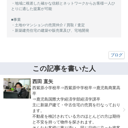
・地域に根差した確かな信頼とネットワークからお客様一人ひ
とりに適した提案が可能
■事業
・土地やマンションの売買仲介 / 買取 / 査定
・新築建売住宅の建築や販売業及び、宅地開発
ブログ
この記事を書いた人
西田 直矢
西紫原小学校卒⇒西紫原中学校卒⇒鹿児島商業高
卒
⇒鹿児島国際大学経済学部経済学課卒
主に新築戸建て・中古住宅の売買を行なっており
ます。
不動産を検討されている方のほとんどの方は期待
と不安を持って物件を探されます。
そんなお客様に寄り添い、同じ目線に立った接客