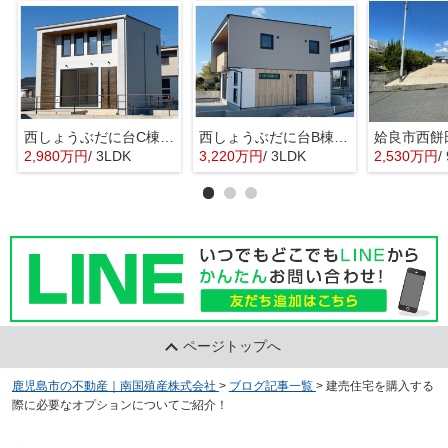
西しょうぶだに台C棟 MINIMA
西しょうぶだに台B棟 KIBACO 01
姶良市西餅
2,980万円
/ 3LDK
3,220万円
/ 3LDK
2,530万円
/
ページトップへ
鹿児島市の不動産｜南国殖産株式会社
>
ブログ記事一覧
>
建売住宅を購入する
際に必要なオプションについてご紹介！