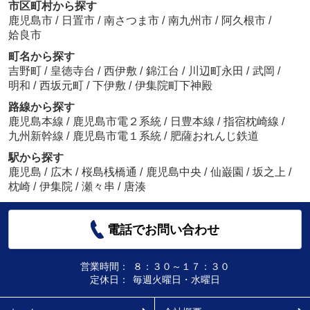
市区町村から探す
鹿児島市
/
日置市
/
南さつま市
/
南九州市
/
阿久根市
/
姶良市
町名から探す
吉野町
/
皇徳寺台
/
西伊敷
/
錦江台
/
川辺町永田
/
武岡
/
明和
/
西坂元町
/
下伊敷
/
伊集院町下神殿
路線から探す
鹿児島本線
/
鹿児島市電２系統
/
日豊本線
/
指宿枕崎線
/
九州新幹線
/
鹿児島市電１系統
/
肥薩おれんじ鉄道
駅から探す
鹿児島
/
広木
/
桜島桟橋通
/
鹿児島中央
/
仙巌園
/
坂之上
/
枕崎
/
伊集院
/
瀬々串
/
唐湊
電話でお問い合わせ
営業時間：
８：３０～１７：３０
定休日：
毎週火曜日・水曜日