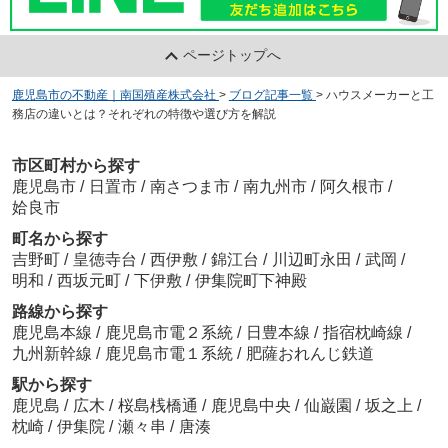
ページトップへ
鹿児島市の不動産｜南国殖産株式会社
>
ブログ記事一覧
>
ハウスメーカーと工
務店の違いとは？それぞれの特徴や選び方を解説
市区町村から探す
鹿児島市
/
日置市
/
南さつま市
/
南九州市
/
阿久根市
/
姶良市
町名から探す
吉野町
/
皇徳寺台
/
西伊敷
/
錦江台
/
川辺町永田
/
武岡
/
明和
/
西坂元町
/
下伊敷
/
伊集院町下神殿
路線から探す
鹿児島本線
/
鹿児島市電２系統
/
日豊本線
/
指宿枕崎線
/
九州新幹線
/
鹿児島市電１系統
/
肥薩おれんじ鉄道
駅から探す
鹿児島
/
広木
/
桜島桟橋通
/
鹿児島中央
/
仙巌園
/
坂之上
/
枕崎
/
伊集院
/
瀬々串
/
唐湊