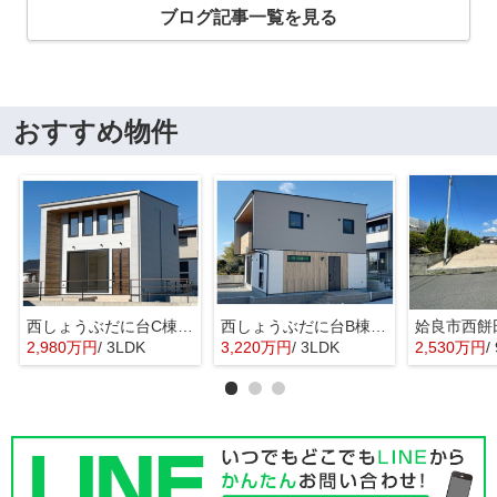
ブログ記事一覧を見る
おすすめ物件
西しょうぶだに台C棟 MINIMA
西しょうぶだに台B棟 KIBACO 01
姶良市西餅
2,980万円
/ 3LDK
3,220万円
/ 3LDK
2,530万円
/