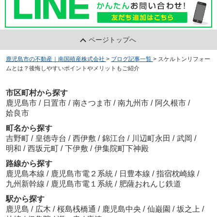
ページトップへ
鹿児島市の不動産｜南国殖産株式会社
>
ブログ記事一覧
>
スケルトンリフォー
ムとは？後悔しやすいポイントやメリットもご紹介
市区町村から探す
鹿児島市
/
日置市
/
南さつま市
/
南九州市
/
阿久根市
/
姶良市
町名から探す
吉野町
/
皇徳寺台
/
西伊敷
/
錦江台
/
川辺町永田
/
武岡
/
明和
/
西坂元町
/
下伊敷
/
伊集院町下神殿
路線から探す
鹿児島本線
/
鹿児島市電２系統
/
日豊本線
/
指宿枕崎線
/
九州新幹線
/
鹿児島市電１系統
/
肥薩おれんじ鉄道
駅から探す
鹿児島
/
広木
/
桜島桟橋通
/
鹿児島中央
/
仙巌園
/
坂之上
/