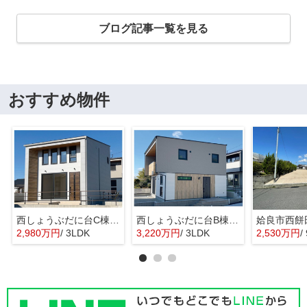
ブログ記事一覧を見る
おすすめ物件
西しょうぶだに台C棟 MINIMA
西しょうぶだに台B棟 KIBACO 01
姶良市西餅
2,980万円
/ 3LDK
3,220万円
/ 3LDK
2,530万円
/