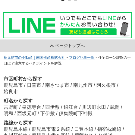
ページトップへ
鹿児島市の不動産｜南国殖産株式会社
>
ブログ記事一覧
>
住宅ローン詐欺の手
口は？注意するべきポイントを解説
市区町村から探す
鹿児島市
/
日置市
/
南さつま市
/
南九州市
/
阿久根市
/
姶良市
町名から探す
吉野町
/
皇徳寺台
/
西伊敷
/
錦江台
/
川辺町永田
/
武岡
/
明和
/
西坂元町
/
下伊敷
/
伊集院町下神殿
路線から探す
鹿児島本線
/
鹿児島市電２系統
/
日豊本線
/
指宿枕崎線
/