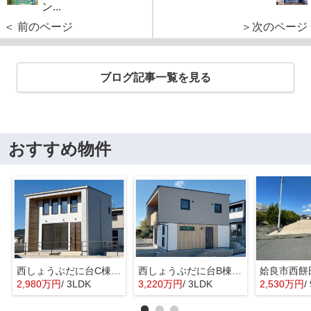
ン...
＜ 前のページ
＞次のページ
ブログ記事一覧を見る
おすすめ物件
西しょうぶだに台C棟 MINIMA
西しょうぶだに台B棟 KIBACO 01
姶良市西餅
2,980万円
/ 3LDK
3,220万円
/ 3LDK
2,530万円
/