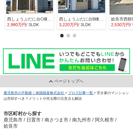
西しょうぶだに台C棟 MINIMA
西しょうぶだに台B棟 KIBACO 01
姶良市西餅
2,980万円
/ 3LDK
3,220万円
/ 3LDK
2,530万円
/
ページトップへ
鹿児島市の不動産｜南国殖産株式会社
>
ブログ記事一覧
>
空き家のマンション
は売却すべき？メリットや売る際の注意点も解説
市区町村から探す
鹿児島市
/
日置市
/
南さつま市
/
南九州市
/
阿久根市
/
姶良市