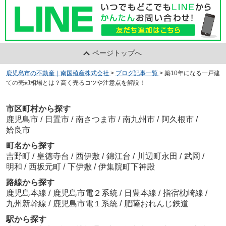
ページトップへ
鹿児島市の不動産｜南国殖産株式会社
>
ブログ記事一覧
>
築10年になる一戸建
ての売却相場とは？高く売るコツや注意点を解説！
市区町村から探す
鹿児島市
/
日置市
/
南さつま市
/
南九州市
/
阿久根市
/
姶良市
町名から探す
吉野町
/
皇徳寺台
/
西伊敷
/
錦江台
/
川辺町永田
/
武岡
/
明和
/
西坂元町
/
下伊敷
/
伊集院町下神殿
路線から探す
鹿児島本線
/
鹿児島市電２系統
/
日豊本線
/
指宿枕崎線
/
九州新幹線
/
鹿児島市電１系統
/
肥薩おれんじ鉄道
駅から探す