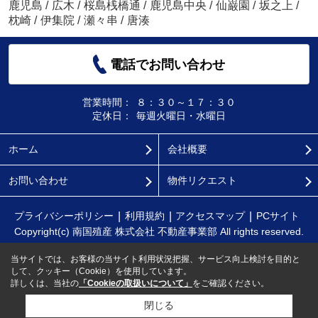
鹿児島
/
広木
/
桜島桟橋通
/
鹿児島中央
/
仙巌園
/
坂之上
/
枕崎
/
伊集院
/
瀬々串
/
唐湊
電話でお問い合わせ
営業時間：
８：３０～１７：３０
定休日：
毎週火曜日・水曜日
ホーム
会社概要
お問い合わせ
物件リクエスト
プライバシーポリシー
利用規約
アクセスマップ
PCサイト
Copyright(c) 南国殖産 株式会社 不動産事業部 All rights reserved.
当サイトでは、お客様の当サイト利用状況把握、サービス向上検討を目的と
して、クッキー（Cookie）を使用しています。
詳しくは、当社の
「Cookieの取扱いについて」
をご確認ください。
閉じる