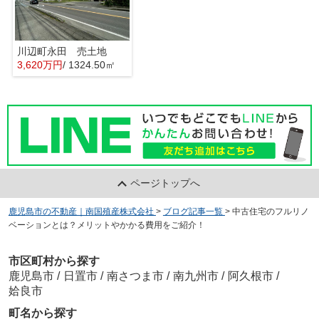
川辺町永田 売土地
3,620万円
/ 1324.50㎡
ページトップへ
鹿児島市の不動産｜南国殖産株式会社
>
ブログ記事一覧
>
中古住宅のフルリノ
ベーションとは？メリットやかかる費用をご紹介！
市区町村から探す
鹿児島市
/
日置市
/
南さつま市
/
南九州市
/
阿久根市
/
姶良市
町名から探す