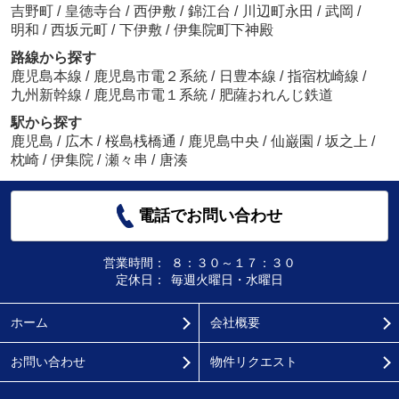
吉野町
/
皇徳寺台
/
西伊敷
/
錦江台
/
川辺町永田
/
武岡
/
明和
/
西坂元町
/
下伊敷
/
伊集院町下神殿
路線から探す
鹿児島本線
/
鹿児島市電２系統
/
日豊本線
/
指宿枕崎線
/
九州新幹線
/
鹿児島市電１系統
/
肥薩おれんじ鉄道
駅から探す
鹿児島
/
広木
/
桜島桟橋通
/
鹿児島中央
/
仙巌園
/
坂之上
/
枕崎
/
伊集院
/
瀬々串
/
唐湊
電話でお問い合わせ
営業時間：
８：３０～１７：３０
定休日：
毎週火曜日・水曜日
ホーム
会社概要
お問い合わせ
物件リクエスト