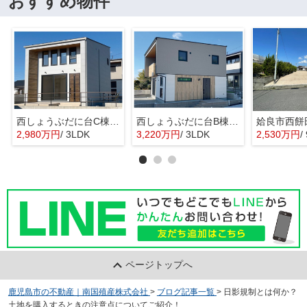
おすすめ物件
西しょうぶだに台C棟 MINIMA
西しょうぶだに台B棟 KIBACO 01
姶良市西餅
2,980万円
/ 3LDK
3,220万円
/ 3LDK
2,530万円
/
ページトップへ
鹿児島市の不動産｜南国殖産株式会社
>
ブログ記事一覧
>
日影規制とは何か？
土地を購入するときの注意点についてご紹介！