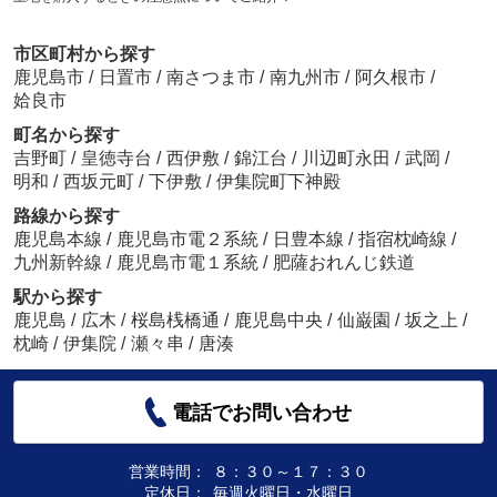
市区町村から探す
鹿児島市
/
日置市
/
南さつま市
/
南九州市
/
阿久根市
/
姶良市
町名から探す
吉野町
/
皇徳寺台
/
西伊敷
/
錦江台
/
川辺町永田
/
武岡
/
明和
/
西坂元町
/
下伊敷
/
伊集院町下神殿
路線から探す
鹿児島本線
/
鹿児島市電２系統
/
日豊本線
/
指宿枕崎線
/
九州新幹線
/
鹿児島市電１系統
/
肥薩おれんじ鉄道
駅から探す
鹿児島
/
広木
/
桜島桟橋通
/
鹿児島中央
/
仙巌園
/
坂之上
/
枕崎
/
伊集院
/
瀬々串
/
唐湊
電話でお問い合わせ
営業時間：
８：３０～１７：３０
定休日：
毎週火曜日・水曜日