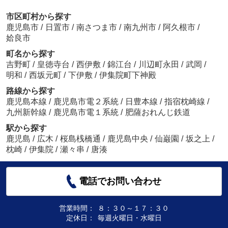
市区町村から探す
鹿児島市
/
日置市
/
南さつま市
/
南九州市
/
阿久根市
/
姶良市
町名から探す
吉野町
/
皇徳寺台
/
西伊敷
/
錦江台
/
川辺町永田
/
武岡
/
明和
/
西坂元町
/
下伊敷
/
伊集院町下神殿
路線から探す
鹿児島本線
/
鹿児島市電２系統
/
日豊本線
/
指宿枕崎線
/
九州新幹線
/
鹿児島市電１系統
/
肥薩おれんじ鉄道
駅から探す
鹿児島
/
広木
/
桜島桟橋通
/
鹿児島中央
/
仙巌園
/
坂之上
/
枕崎
/
伊集院
/
瀬々串
/
唐湊
電話でお問い合わせ
営業時間：
８：３０～１７：３０
定休日：
毎週火曜日・水曜日