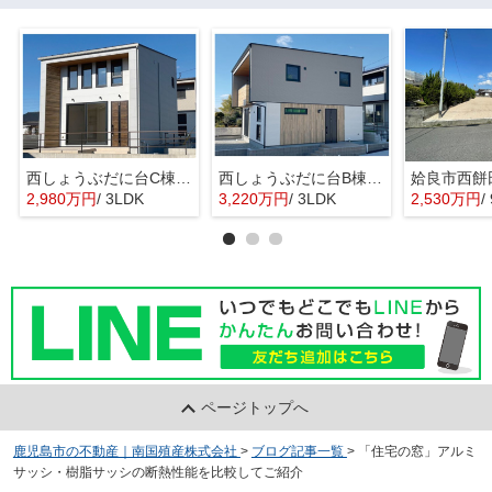
西しょうぶだに台C棟 MINIMA
西しょうぶだに台B棟 KIBACO 01
姶良市西餅
2,980万円
/ 3LDK
3,220万円
/ 3LDK
2,530万円
/
ページトップへ
鹿児島市の不動産｜南国殖産株式会社
>
ブログ記事一覧
>
「住宅の窓」アルミ
サッシ・樹脂サッシの断熱性能を比較してご紹介