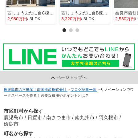
西しょうぶだに台C棟 MINIMA
西しょうぶだに台B棟 KIBACO 01
姶良市西餅
2,980万円
/ 3LDK
3,220万円
/ 3LDK
2,530万円
/
ページトップへ
鹿児島市の不動産｜南国殖産株式会社
>
ブログ記事一覧
>
リノベーションでワ
ークスペースを作る！必要な費用やポイントとは？
市区町村から探す
鹿児島市
/
日置市
/
南さつま市
/
南九州市
/
阿久根市
/
姶良市
町名から探す