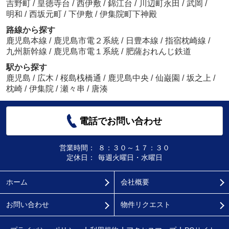
吉野町
/
皇徳寺台
/
西伊敷
/
錦江台
/
川辺町永田
/
武岡
/
明和
/
西坂元町
/
下伊敷
/
伊集院町下神殿
路線から探す
鹿児島本線
/
鹿児島市電２系統
/
日豊本線
/
指宿枕崎線
/
九州新幹線
/
鹿児島市電１系統
/
肥薩おれんじ鉄道
駅から探す
鹿児島
/
広木
/
桜島桟橋通
/
鹿児島中央
/
仙巌園
/
坂之上
/
枕崎
/
伊集院
/
瀬々串
/
唐湊
電話でお問い合わせ
営業時間：
８：３０～１７：３０
定休日：
毎週火曜日・水曜日
ホーム
会社概要
お問い合わせ
物件リクエスト