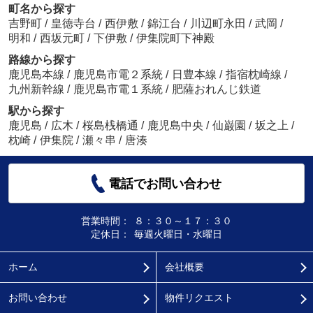
町名から探す
吉野町
/
皇徳寺台
/
西伊敷
/
錦江台
/
川辺町永田
/
武岡
/
明和
/
西坂元町
/
下伊敷
/
伊集院町下神殿
路線から探す
鹿児島本線
/
鹿児島市電２系統
/
日豊本線
/
指宿枕崎線
/
九州新幹線
/
鹿児島市電１系統
/
肥薩おれんじ鉄道
駅から探す
鹿児島
/
広木
/
桜島桟橋通
/
鹿児島中央
/
仙巌園
/
坂之上
/
枕崎
/
伊集院
/
瀬々串
/
唐湊
電話でお問い合わせ
営業時間：
８：３０～１７：３０
定休日：
毎週火曜日・水曜日
ホーム
会社概要
お問い合わせ
物件リクエスト