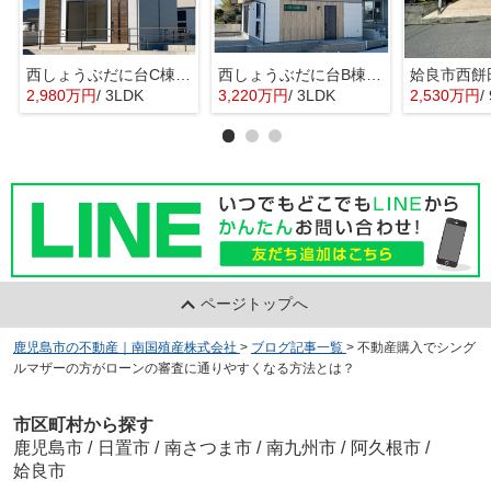
西しょうぶだに台C棟 MINIMA
西しょうぶだに台B棟 KIBACO 01
姶良市西餅
2,980万円
/ 3LDK
3,220万円
/ 3LDK
2,530万円
/
ページトップへ
鹿児島市の不動産｜南国殖産株式会社
>
ブログ記事一覧
>
不動産購入でシング
ルマザーの方がローンの審査に通りやすくなる方法とは？
市区町村から探す
鹿児島市
/
日置市
/
南さつま市
/
南九州市
/
阿久根市
/
姶良市