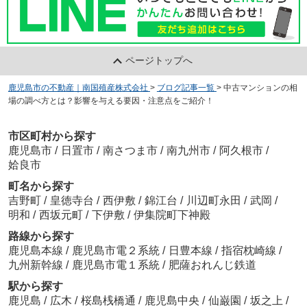
ページトップへ
鹿児島市の不動産｜南国殖産株式会社
>
ブログ記事一覧
>
中古マンションの相
場の調べ方とは？影響を与える要因・注意点をご紹介！
市区町村から探す
鹿児島市
/
日置市
/
南さつま市
/
南九州市
/
阿久根市
/
姶良市
町名から探す
吉野町
/
皇徳寺台
/
西伊敷
/
錦江台
/
川辺町永田
/
武岡
/
明和
/
西坂元町
/
下伊敷
/
伊集院町下神殿
路線から探す
鹿児島本線
/
鹿児島市電２系統
/
日豊本線
/
指宿枕崎線
/
九州新幹線
/
鹿児島市電１系統
/
肥薩おれんじ鉄道
駅から探す
鹿児島
/
広木
/
桜島桟橋通
/
鹿児島中央
/
仙巌園
/
坂之上
/