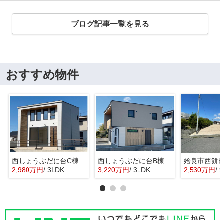
ブログ記事一覧を見る
おすすめ物件
西しょうぶだに台C棟 MINIMA
西しょうぶだに台B棟 KIBACO 01
姶良市西餅
2,980万円
/ 3LDK
3,220万円
/ 3LDK
2,530万円
/