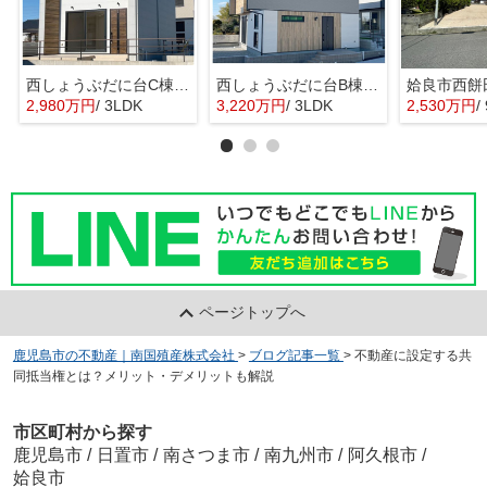
西しょうぶだに台C棟 MINIMA
西しょうぶだに台B棟 KIBACO 01
姶良市西餅
2,980万円
/ 3LDK
3,220万円
/ 3LDK
2,530万円
/
ページトップへ
鹿児島市の不動産｜南国殖産株式会社
>
ブログ記事一覧
>
不動産に設定する共
同抵当権とは？メリット・デメリットも解説
市区町村から探す
鹿児島市
/
日置市
/
南さつま市
/
南九州市
/
阿久根市
/
姶良市