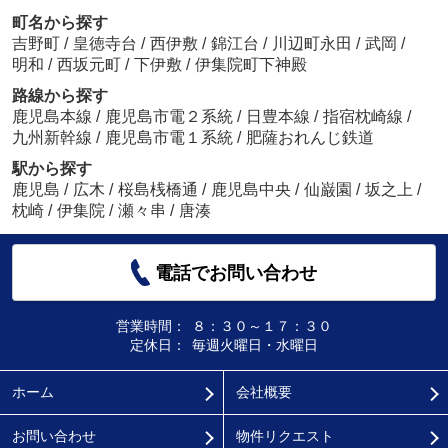
町名から探す
吉野町
/
皇徳寺台
/
西伊敷
/
錦江台
/
川辺町永田
/
武岡
/
明和
/
西坂元町
/
下伊敷
/
伊集院町下神殿
路線から探す
鹿児島本線
/
鹿児島市電２系統
/
日豊本線
/
指宿枕崎線
/
九州新幹線
/
鹿児島市電１系統
/
肥薩おれんじ鉄道
駅から探す
鹿児島
/
広木
/
桜島桟橋通
/
鹿児島中央
/
仙巌園
/
坂之上
/
枕崎
/
伊集院
/
瀬々串
/
唐湊
電話でお問い合わせ
営業時間：
８：３０～１７：３０
定休日：
毎週火曜日・水曜日
ホーム
会社概要
お問い合わせ
物件リクエスト