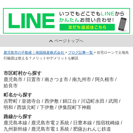
ページトップへ
鹿児島市の不動産｜南国殖産株式会社
>
ブログ記事一覧
>
住宅ローンで土地先
行融資は使える？メリットやデメリットも解説
市区町村から探す
鹿児島市
/
日置市
/
南さつま市
/
南九州市
/
阿久根市
/
姶良市
町名から探す
吉野町
/
皇徳寺台
/
西伊敷
/
錦江台
/
川辺町永田
/
武岡
/
明和
/
西坂元町
/
下伊敷
/
伊集院町下神殿
路線から探す
鹿児島本線
/
鹿児島市電２系統
/
日豊本線
/
指宿枕崎線
/
九州新幹線
/
鹿児島市電１系統
/
肥薩おれんじ鉄道