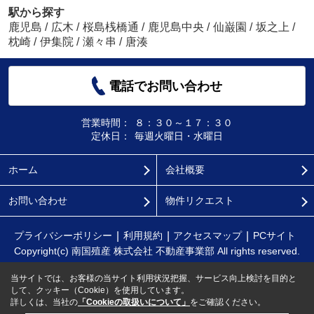
駅から探す
鹿児島
/
広木
/
桜島桟橋通
/
鹿児島中央
/
仙巌園
/
坂之上
/
枕崎
/
伊集院
/
瀬々串
/
唐湊
電話でお問い合わせ
営業時間：
８：３０～１７：３０
定休日：
毎週火曜日・水曜日
ホーム
会社概要
お問い合わせ
物件リクエスト
プライバシーポリシー
利用規約
アクセスマップ
PCサイト
Copyright(c) 南国殖産 株式会社 不動産事業部 All rights reserved.
当サイトでは、お客様の当サイト利用状況把握、サービス向上検討を目的と
して、クッキー（Cookie）を使用しています。
詳しくは、当社の
「Cookieの取扱いについて」
をご確認ください。