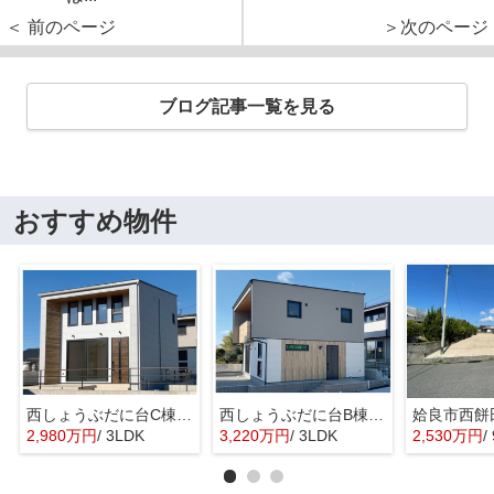
＜ 前のページ
＞次のページ
ブログ記事一覧を見る
おすすめ物件
西しょうぶだに台C棟 MINIMA
西しょうぶだに台B棟 KIBACO 01
姶良市西餅
2,980万円
/ 3LDK
3,220万円
/ 3LDK
2,530万円
/