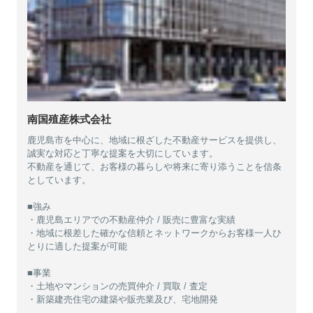
南国殖産株式会社
鹿児島市を中心に、地域に根ざした不動産サービスを提供し、
誠実な対応と丁寧な提案を大切にしています。
不動産を通じて、お客様の暮らしや将来に寄り添うことを信条
としています。
■強み
・鹿児島エリアでの不動産仲介 / 販売に豊富な実績
・地域に根差した確かな信頼とネットワークからお客様一人ひ
とりに適した提案が可能
■事業
・土地やマンションの売買仲介 / 買取 / 査定
・新築建売住宅の建築や販売業及び、宅地開発