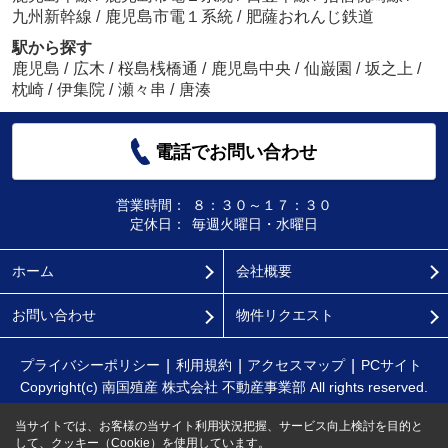
九州新幹線
/
鹿児島市電１系統
/
肥薩おれんじ鉄道
駅から探す
鹿児島
/
広木
/
桜島桟橋通
/
鹿児島中央
/
仙巌園
/
坂之上
/
枕崎
/
伊集院
/
瀬々串
/
唐湊
電話でお問い合わせ
営業時間：
８：３０～１７：３０
定休日：
毎週火曜日・水曜日
ホーム
会社概要
お問い合わせ
物件リクエスト
プライバシーポリシー
利用規約
アクセスマップ
PCサイト
Copyright(c) 南国殖産 株式会社 不動産事業部 All rights reserved.
当サイトでは、お客様の当サイト利用状況把握、サービス向上検討を目的と
して、クッキー（Cookie）を使用しています。