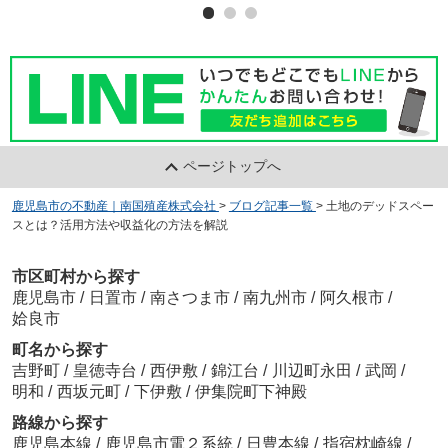
ページトップへ
鹿児島市の不動産｜南国殖産株式会社
>
ブログ記事一覧
>
土地のデッドスペー
スとは？活用方法や収益化の方法を解説
市区町村から探す
鹿児島市
/
日置市
/
南さつま市
/
南九州市
/
阿久根市
/
姶良市
町名から探す
吉野町
/
皇徳寺台
/
西伊敷
/
錦江台
/
川辺町永田
/
武岡
/
明和
/
西坂元町
/
下伊敷
/
伊集院町下神殿
路線から探す
鹿児島本線
/
鹿児島市電２系統
/
日豊本線
/
指宿枕崎線
/