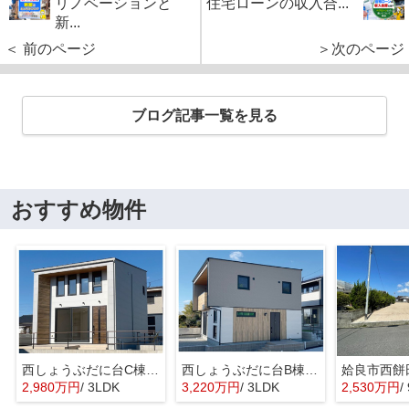
リノベーションと
住宅ローンの収入合...
新...
＜ 前のページ
＞次のページ
ブログ記事一覧を見る
おすすめ物件
西しょうぶだに台C棟 MINIMA
西しょうぶだに台B棟 KIBACO 01
姶良市西餅
2,980万円
/ 3LDK
3,220万円
/ 3LDK
2,530万円
/