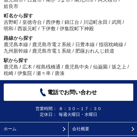
姶良市
町名から探す
吉野町
/
皇徳寺台
/
西伊敷
/
錦江台
/
川辺町永田
/
武岡
/
明和
/
西坂元町
/
下伊敷
/
伊集院町下神殿
路線から探す
鹿児島本線
/
鹿児島市電２系統
/
日豊本線
/
指宿枕崎線
/
九州新幹線
/
鹿児島市電１系統
/
肥薩おれんじ鉄道
駅から探す
鹿児島
/
広木
/
桜島桟橋通
/
鹿児島中央
/
仙巌園
/
坂之上
/
枕崎
/
伊集院
/
瀬々串
/
唐湊
電話でお問い合わせ
営業時間：
８：３０～１７：３０
定休日：
毎週火曜日・水曜日
ホーム
会社概要