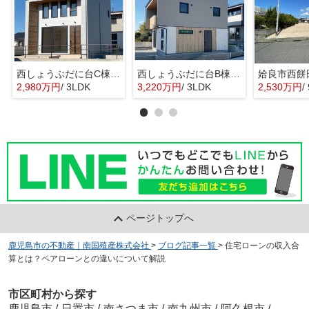
西しょうぶだに台C棟 MINIMA
西しょうぶだに台B棟 KIBACO 01
姶良市西餅
2,980万円
/ 3LDK
3,220万円
/ 3LDK
2,530万円
/
ページトップへ
鹿児島市の不動産｜南国殖産株式会社
>
ブログ記事一覧
>
住宅ローンの収入合
算とは？ペアローンとの違いについて解説
市区町村から探す
鹿児島市
/
日置市
/
南さつま市
/
南九州市
/
阿久根市
/