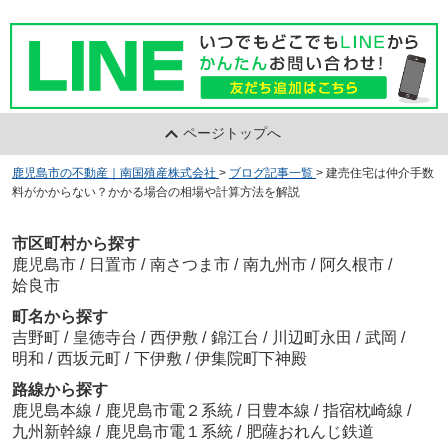
ページトップへ
鹿児島市の不動産｜南国殖産株式会社
>
ブログ記事一覧
>
建売住宅は仲介手数
料がかからない？かかる場合の相場や計算方法を解説
市区町村から探す
鹿児島市
/
日置市
/
南さつま市
/
南九州市
/
阿久根市
/
姶良市
町名から探す
吉野町
/
皇徳寺台
/
西伊敷
/
錦江台
/
川辺町永田
/
武岡
/
明和
/
西坂元町
/
下伊敷
/
伊集院町下神殿
路線から探す
鹿児島本線
/
鹿児島市電２系統
/
日豊本線
/
指宿枕崎線
/
九州新幹線
/
鹿児島市電１系統
/
肥薩おれんじ鉄道