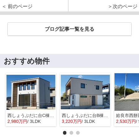
＜ 前のページ
＞次のページ
ブログ記事一覧を見る
おすすめ物件
西しょうぶだに台C棟 MINIMA
西しょうぶだに台B棟 KIBACO 01
姶良市西餅
2,980万円
/ 3LDK
3,220万円
/ 3LDK
2,530万円
/