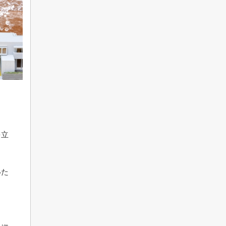
を立
いた