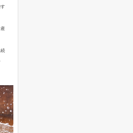
婚す
財産
み続
せ