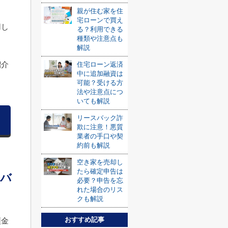
親が住む家を住
宅ローンで買え
用し
る？利用できる
種類や注意点も
解説
紹介
住宅ローン返済
中に追加融資は
可能？受ける方
法や注意点につ
いても解説
リースバック詐
欺に注意！悪質
業者の手口や契
約前も解説
空き家を売却し
たら確定申告は
ーバ
必要？申告を忘
れた場合のリス
クも解説
おすすめ記事
預金