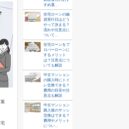
すめ選...
住宅ローンの融
資実行日はどう
やって決まる？
流れや注意点に
ついて...
住宅ローンをプ
ロパーローンに
するメリット
は？注意点につ
いても解説
中古マンション
の購入時にトイ
レ交換できる？
費用の目安や注
意点も解説
言葉
中古マンション
購入後のサッシ
交換はできる？
費用やメリット
住宅
につい...