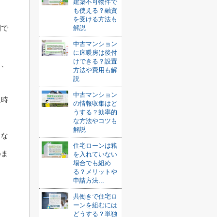
建築不可物件で
も使える？融資
を受ける方法も
利で
解説
中古マンション
に床暖房は後付
けできる？設置
ら、
方法や費用も解
説
中古マンション
入時
の情報収集はど
うする？効率的
な方法やコツも
解説
しな
住宅ローンは籍
めま
を入れていない
場合でも組め
る？メリットや
申請方法...
共働きで住宅ロ
ーンを組むには
どうする？単独