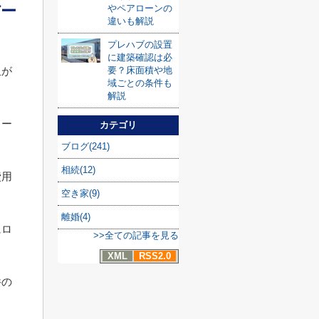
バー
やペアローンの
違いも解説
プレハブの設置
に建築確認は必
要？床面積や地
担が
域ごとの条件も
解説
。
ロー
カテゴリ
ブログ(241)
相続(12)
費用
空き家(9)
離婚(4)
にロ
>>全ての記事を見る
XML
RSS2.0
件の