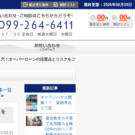
最終更新：2026年08月09日
00
00
件
件
最近見た物件
検討リスト
～１７：３０
定休日：毎週火曜日・水曜日
し穴！オーバーローンの注意点とリスクをご
最新記事
事一覧
 ≫
オープンハウス開
催！！ 皇徳寺台
２丁目
クを
鹿児島市で子育
て住宅購入を検
討中の方へ！不
23-02-21
動産会社のおす