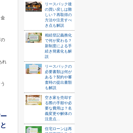
リースバック後
の買い戻しは難
しい？再取得の
る金
方法や注意すべ
き点も解説
相続登記義務化
どの
で何が変わる？
新制度による手
続き簡素化も解
説
あれ
リースバックの
必要書類は何が
ある？契約や審
査時の提出書類
なう
も解説
空き家を売却す
る際の手順や必
要な費用は？名
義変更や解体の
バー
注意点...
点と
住宅ローンは再