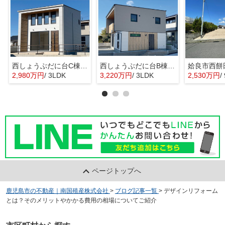
西しょうぶだに台C棟 MINIMA
西しょうぶだに台B棟 KIBACO 01
姶良市西餅
2,980万円
/ 3LDK
3,220万円
/ 3LDK
2,530万円
/
ページトップへ
鹿児島市の不動産｜南国殖産株式会社
>
ブログ記事一覧
>
デザインリフォーム
とは？そのメリットやかかる費用の相場についてご紹介