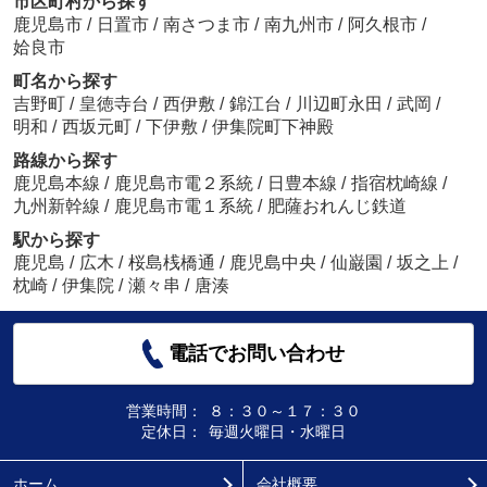
市区町村から探す
鹿児島市
/
日置市
/
南さつま市
/
南九州市
/
阿久根市
/
姶良市
町名から探す
吉野町
/
皇徳寺台
/
西伊敷
/
錦江台
/
川辺町永田
/
武岡
/
明和
/
西坂元町
/
下伊敷
/
伊集院町下神殿
路線から探す
鹿児島本線
/
鹿児島市電２系統
/
日豊本線
/
指宿枕崎線
/
九州新幹線
/
鹿児島市電１系統
/
肥薩おれんじ鉄道
駅から探す
鹿児島
/
広木
/
桜島桟橋通
/
鹿児島中央
/
仙巌園
/
坂之上
/
枕崎
/
伊集院
/
瀬々串
/
唐湊
電話でお問い合わせ
営業時間：
８：３０～１７：３０
定休日：
毎週火曜日・水曜日
ホーム
会社概要