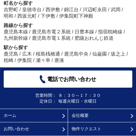
町名から探す
吉野町
/
皇徳寺台
/
西伊敷
/
錦江台
/
川辺町永田
/
武岡
/
明和
/
西坂元町
/
下伊敷
/
伊集院町下神殿
路線から探す
鹿児島本線
/
鹿児島市電２系統
/
日豊本線
/
指宿枕崎線
/
九州新幹線
/
鹿児島市電１系統
/
肥薩おれんじ鉄道
駅から探す
鹿児島
/
広木
/
桜島桟橋通
/
鹿児島中央
/
仙巌園
/
坂之上
/
枕崎
/
伊集院
/
瀬々串
/
唐湊
電話でお問い合わせ
営業時間：
８：３０～１７：３０
定休日：
毎週火曜日・水曜日
ホーム
会社概要
お問い合わせ
物件リクエスト