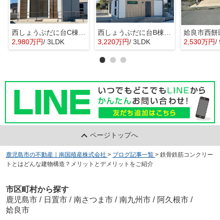
西しょうぶだに台C棟 MINIMA
西しょうぶだに台B棟 KIBACO 01
姶良市西餅
2,980万円
/ 3LDK
3,220万円
/ 3LDK
2,530万円
/
ページトップへ
鹿児島市の不動産｜南国殖産株式会社
>
ブログ記事一覧
>
鉄骨鉄筋コンクリー
トとはどんな建物構造？メリットとデメリットをご紹介
市区町村から探す
鹿児島市
/
日置市
/
南さつま市
/
南九州市
/
阿久根市
/
姶良市