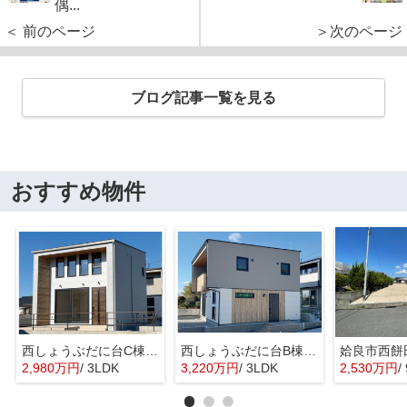
偶...
＜ 前のページ
＞次のページ
ブログ記事一覧を見る
おすすめ物件
西しょうぶだに台C棟 MINIMA
西しょうぶだに台B棟 KIBACO 01
姶良市西餅
2,980万円
/ 3LDK
3,220万円
/ 3LDK
2,530万円
/