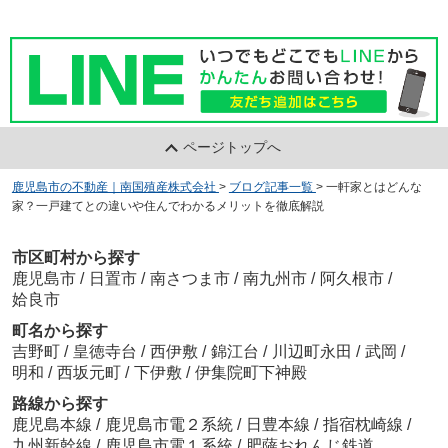
ページトップへ
鹿児島市の不動産｜南国殖産株式会社
>
ブログ記事一覧
>
一軒家とはどんな
家？一戸建てとの違いや住んでわかるメリットを徹底解説
市区町村から探す
鹿児島市
/
日置市
/
南さつま市
/
南九州市
/
阿久根市
/
姶良市
町名から探す
吉野町
/
皇徳寺台
/
西伊敷
/
錦江台
/
川辺町永田
/
武岡
/
明和
/
西坂元町
/
下伊敷
/
伊集院町下神殿
路線から探す
鹿児島本線
/
鹿児島市電２系統
/
日豊本線
/
指宿枕崎線
/
九州新幹線
/
鹿児島市電１系統
/
肥薩おれんじ鉄道