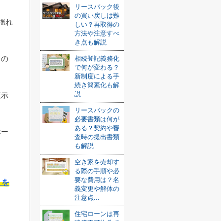
リースバック後
の買い戻しは難
揺れ
しい？再取得の
方法や注意すべ
き点も解説
るの
相続登記義務化
で何が変わる？
新制度による手
続き簡素化も解
説
表示
リースバックの
必要書類は何が
ある？契約や審
ホー
査時の提出書類
も解説
空き家を売却す
る際の手順や必
要な費用は？名
トを
義変更や解体の
注意点...
住宅ローンは再