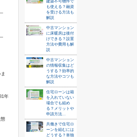
建築不可物件で
も使える？融資
を受ける方法も
解説
中古マンション
に床暖房は後付
けできる？設置
方法や費用も解
説
中古マンション
の情報収集はど
うする？効率的
いま
な方法やコツも
解説
住宅ローンは籍
81年
を入れていない
場合でも組め
る？メリットや
申請方法...
状態
共働きで住宅ロ
ーンを組むには
どうする？単独