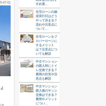
25-07-01
すめ選...
住宅ローンの融
資実行日はどう
やって決まる？
流れや注意点に
ついて...
住宅ローンをプ
ロパーローンに
するメリット
は？注意点につ
いても解説
中古マンション
の購入時にトイ
レ交換できる？
費用の目安や注
意点も解説
中古マンション
るよ
購入後のサッシ
交換はできる？
費用やメリット
につい...
には