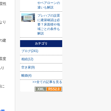
やペアローンの
震性
違いも解説
プレハブの設置
に建築確認は必
なり
要？床面積や地
域ごとの条件も
解説
の建
カテゴリ
ブログ(241)
震度
相続(12)
空き家(9)
あり
離婚(4)
>>全ての記事を見る
額に
XML
RSS2.0