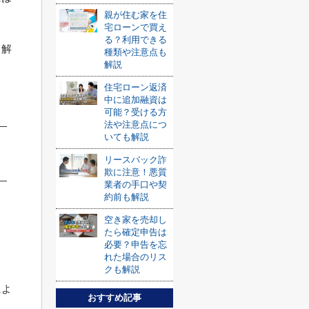
親が住む家を住
宅ローンで買え
る？利用できる
て解
種類や注意点も
解説
住宅ローン返済
中に追加融資は
可能？受ける方
法や注意点につ
いても解説
リースバック詐
欺に注意！悪質
業者の手口や契
約前も解説
空き家を売却し
たら確定申告は
必要？申告を忘
れた場合のリス
クも解説
によ
おすすめ記事