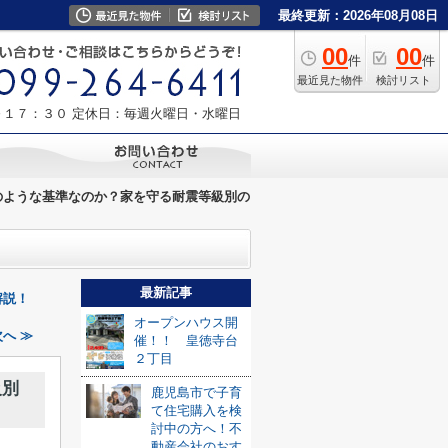
最終更新：2026年08月08日
00
00
件
件
最近見た物件
検討リスト
～１７：３０
定休日：毎週火曜日・水曜日
のような基準なのか？家を守る耐震等級別の
最新記事
解説！
オープンハウス開
へ ≫
催！！ 皇徳寺台
２丁目
級別
鹿児島市で子育
て住宅購入を検
討中の方へ！不
動産会社のおす