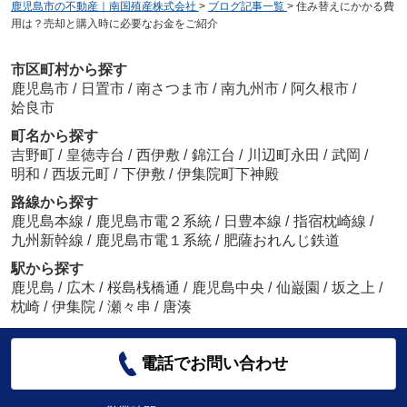
鹿児島市の不動産｜南国殖産株式会社
>
ブログ記事一覧
>
住み替えにかかる費
用は？売却と購入時に必要なお金をご紹介
市区町村から探す
鹿児島市
/
日置市
/
南さつま市
/
南九州市
/
阿久根市
/
姶良市
町名から探す
吉野町
/
皇徳寺台
/
西伊敷
/
錦江台
/
川辺町永田
/
武岡
/
明和
/
西坂元町
/
下伊敷
/
伊集院町下神殿
路線から探す
鹿児島本線
/
鹿児島市電２系統
/
日豊本線
/
指宿枕崎線
/
九州新幹線
/
鹿児島市電１系統
/
肥薩おれんじ鉄道
駅から探す
鹿児島
/
広木
/
桜島桟橋通
/
鹿児島中央
/
仙巌園
/
坂之上
/
枕崎
/
伊集院
/
瀬々串
/
唐湊
電話でお問い合わせ