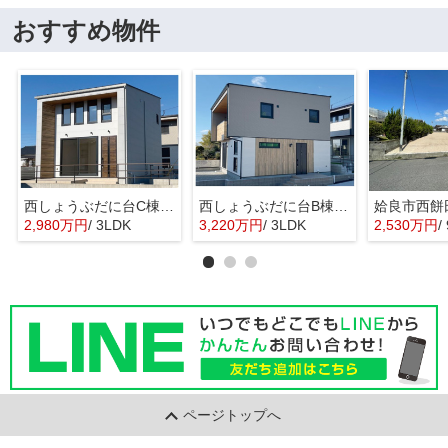
おすすめ物件
西しょうぶだに台C棟 MINIMA
西しょうぶだに台B棟 KIBACO 01
姶良市西餅
2,980万円
/ 3LDK
3,220万円
/ 3LDK
2,530万円
/
ページトップへ