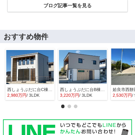
ブログ記事一覧を見る
おすすめ物件
西しょうぶだに台C棟 MINIMA
西しょうぶだに台B棟 KIBACO 01
姶良市西餅
2,980万円
/ 3LDK
3,220万円
/ 3LDK
2,530万円
/