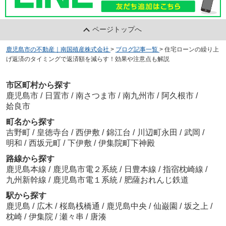
ページトップへ
鹿児島市の不動産｜南国殖産株式会社
>
ブログ記事一覧
>
住宅ローンの繰り上
げ返済のタイミングで返済額を減らす！効果や注意点も解説
市区町村から探す
鹿児島市
/
日置市
/
南さつま市
/
南九州市
/
阿久根市
/
姶良市
町名から探す
吉野町
/
皇徳寺台
/
西伊敷
/
錦江台
/
川辺町永田
/
武岡
/
明和
/
西坂元町
/
下伊敷
/
伊集院町下神殿
路線から探す
鹿児島本線
/
鹿児島市電２系統
/
日豊本線
/
指宿枕崎線
/
九州新幹線
/
鹿児島市電１系統
/
肥薩おれんじ鉄道
駅から探す
鹿児島
/
広木
/
桜島桟橋通
/
鹿児島中央
/
仙巌園
/
坂之上
/
枕崎
/
伊集院
/
瀬々串
/
唐湊