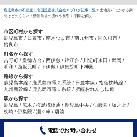
鹿児島市の不動産｜南国殖産株式会社
>
ブログ記事一覧
>
土地売却にかかる期
間はどのくらい？活動前後の流れや長引く原因を解説
市区町村から探す
鹿児島市
/
日置市
/
南さつま市
/
南九州市
/
阿久根市
/
姶良市
町名から探す
吉野町
/
皇徳寺台
/
西伊敷
/
錦江台
/
川辺町永田
/
武岡
/
明和
/
西坂元町
/
下伊敷
/
伊集院町下神殿
路線から探す
鹿児島本線
/
鹿児島市電２系統
/
日豊本線
/
指宿枕崎線
/
九州新幹線
/
鹿児島市電１系統
/
肥薩おれんじ鉄道
駅から探す
鹿児島
/
広木
/
桜島桟橋通
/
鹿児島中央
/
仙巌園
/
坂之上
/
枕崎
/
伊集院
/
瀬々串
/
唐湊
電話でお問い合わせ