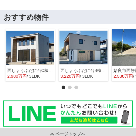
おすすめ物件
西しょうぶだに台C棟 MINIMA
西しょうぶだに台B棟 KIBACO 01
姶良市西餅
2,980万円
/ 3LDK
3,220万円
/ 3LDK
2,530万円
/
ページトップへ