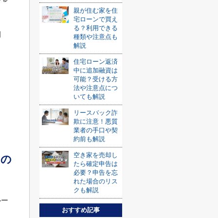
親が住む家を住
宅ローンで買え
る？利用できる
例
種類や注意点も
解説
住宅ローン返済
中に追加融資は
可能？受ける方
法や注意点につ
いても解説
リースバック詐
欺に注意！悪質
業者の手口や契
約前も解説
空き家を売却し
るの
たら確定申告は
必要？申告を忘
れた場合のリス
クも解説
ルー
おすすめ記事