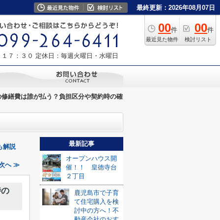
最終更新：2026年08月07日
00
00
件
件
最近見た物件
検討リスト
～１７：３０
定休日：毎週火曜日・水曜日
の修繕費は誰が払う？負担区分や契約時の確
最新記事
も解説
オープンハウス開
次へ ≫
催！！ 皇徳寺台
２丁目
時の
鹿児島市で子育
て住宅購入を検
討中の方へ！不
動産会社のおす