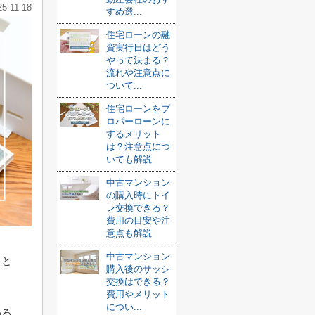
25-11-18
すめ選...
住宅ローンの融
資実行日はどう
やって決まる？
流れや注意点に
ついて...
住宅ローンをプ
ロパーローンに
するメリット
は？注意点につ
いても解説
中古マンション
の購入時にトイ
レ交換できる？
費用の目安や注
意点も解説
中古マンション
」と
購入後のサッシ
交換はできる？
費用やメリット
につい...
わる