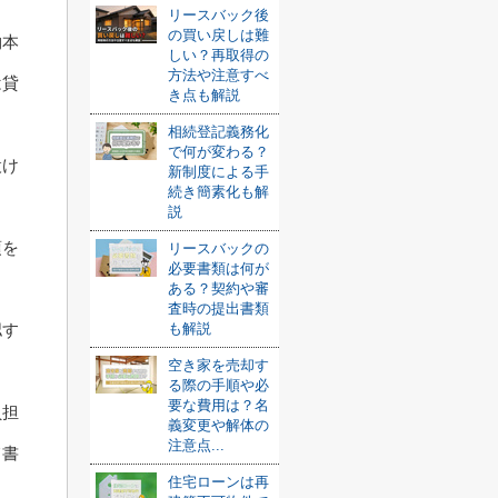
リースバック後
の買い戻しは難
物本
しい？再取得の
方法や注意すべ
は貸
き点も解説
相続登記義務化
で何が変わる？
設け
新制度による手
続き簡素化も解
説
項を
リースバックの
必要書類は何が
ある？契約や審
査時の提出書類
も解説
認す
空き家を売却す
る際の手順や必
要な費用は？名
負担
義変更や解体の
注意点...
て書
住宅ローンは再