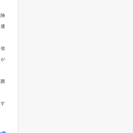
保険
は通
、借
とが
範囲
因す