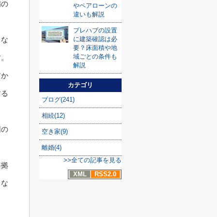
備の
やペアローンの
違いも解説
プレハブの設置
に建築確認は必
こな
要？床面積や地
域ごとの条件も
す。
解説
前か
カテゴリ
する
ブログ(241)
相続(12)
囲の
空き家(9)
離婚(4)
>>全ての記事を見る
準拠
XML
RSS2.0
とな