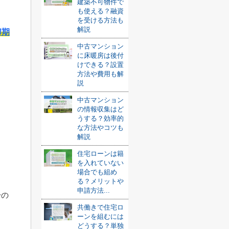
建築不可物件で
も使える？融資
を受ける方法も
解説
却期
中古マンション
に床暖房は後付
けできる？設置
方法や費用も解
説
中古マンション
の情報収集はど
うする？効率的
な方法やコツも
解説
住宅ローンは籍
を入れていない
場合でも組め
る？メリットや
申請方法...
身の
共働きで住宅ロ
ーンを組むには
どうする？単独