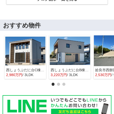
おすすめ物件
西しょうぶだに台C棟 MINIMA
西しょうぶだに台B棟 KIBACO 01
姶良市西餅
2,980万円
/ 3LDK
3,220万円
/ 3LDK
2,530万円
/