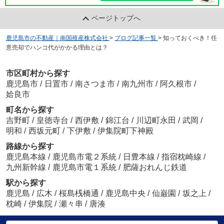
ページトップへ
鹿児島市の不動産｜南国殖産株式会社
>
ブログ記事一覧
>
知っておくべき！任
意売却でハンコ代がかかる理由とは？
市区町村から探す
鹿児島市
/
日置市
/
南さつま市
/
南九州市
/
阿久根市
/
姶良市
町名から探す
吉野町
/
皇徳寺台
/
西伊敷
/
錦江台
/
川辺町永田
/
武岡
/
明和
/
西坂元町
/
下伊敷
/
伊集院町下神殿
路線から探す
鹿児島本線
/
鹿児島市電２系統
/
日豊本線
/
指宿枕崎線
/
九州新幹線
/
鹿児島市電１系統
/
肥薩おれんじ鉄道
駅から探す
鹿児島
/
広木
/
桜島桟橋通
/
鹿児島中央
/
仙巌園
/
坂之上
/
枕崎
/
伊集院
/
瀬々串
/
唐湊