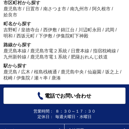
市区町村から探す
鹿児島市
/
日置市
/
南さつま市
/
南九州市
/
阿久根市
/
姶良市
町名から探す
吉野町
/
皇徳寺台
/
西伊敷
/
錦江台
/
川辺町永田
/
武岡
/
明和
/
西坂元町
/
下伊敷
/
伊集院町下神殿
路線から探す
鹿児島本線
/
鹿児島市電２系統
/
日豊本線
/
指宿枕崎線
/
九州新幹線
/
鹿児島市電１系統
/
肥薩おれんじ鉄道
駅から探す
鹿児島
/
広木
/
桜島桟橋通
/
鹿児島中央
/
仙巌園
/
坂之上
/
枕崎
/
伊集院
/
瀬々串
/
唐湊
電話でお問い合わせ
営業時間：
８：３０～１７：３０
定休日：
毎週火曜日・水曜日