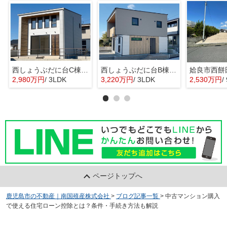
西しょうぶだに台C棟 MINIMA
西しょうぶだに台B棟 KIBACO 01
姶良市西餅
2,980万円
/ 3LDK
3,220万円
/ 3LDK
2,530万円
/
ページトップへ
鹿児島市の不動産｜南国殖産株式会社
>
ブログ記事一覧
>
中古マンション購入
で使える住宅ローン控除とは？条件・手続き方法も解説