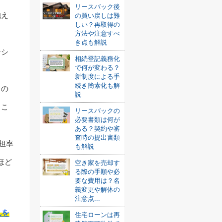
リースバック後
抱え
の買い戻しは難
しい？再取得の
方法や注意すべ
き点も解説
ンシ
相続登記義務化
で何が変わる？
新制度による手
続き簡素化も解
力の
説
るこ
リースバックの
必要書類は何が
ある？契約や審
査時の提出書類
担率
も解説
ほど
空き家を売却す
る際の手順や必
要な費用は？名
義変更や解体の
注意点...
れを
住宅ローンは再