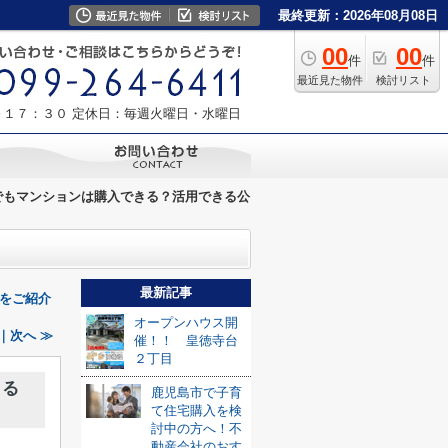
最終更新：2026年08月08日
00
00
件
件
最近見た物件
検討リスト
～１７：３０
定休日：毎週火曜日・水曜日
でもマンションは購入できる？活用できる公
最新記事
をご紹介
オープンハウス開
｜次へ ≫
催！！ 皇徳寺台
２丁目
きる
鹿児島市で子育
て住宅購入を検
討中の方へ！不
動産会社のおす