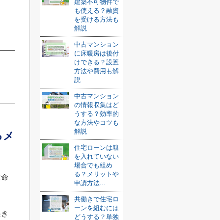
建築不可物件で
も使える？融資
を受ける方法も
解説
中古マンション
に床暖房は後付
けできる？設置
方法や費用も解
説
中古マンション
の情報収集はど
うする？効率的
な方法やコツも
解説
るメ
住宅ローンは籍
を入れていない
場合でも組め
る？メリットや
生命
申請方法...
共働きで住宅ロ
ーンを組むには
起き
どうする？単独