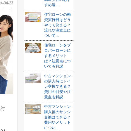
24-04-23
すめ選...
住宅ローンの融
資実行日はどう
やって決まる？
流れや注意点に
ついて...
住宅ローンをプ
ロパーローンに
するメリット
は？注意点につ
いても解説
中古マンション
の購入時にトイ
レ交換できる？
費用の目安や注
意点も解説
中古マンション
検討
購入後のサッシ
交換はできる？
費用やメリット
につい...
るの