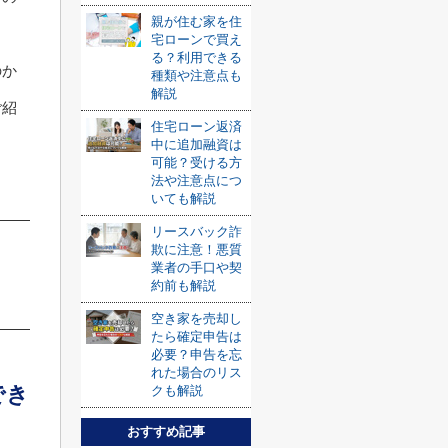
親が住む家を住
。
宅ローンで買え
る？利用できる
のか
種類や注意点も
解説
ご紹
住宅ローン返済
中に追加融資は
可能？受ける方
法や注意点につ
いても解説
リースバック詐
欺に注意！悪質
業者の手口や契
約前も解説
空き家を売却し
たら確定申告は
必要？申告を忘
れた場合のリス
でき
クも解説
おすすめ記事