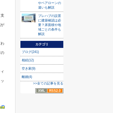
やペアローンの
違いも解説
を支
プレハブの設置
に建築確認は必
配が
要？床面積や地
域ごとの条件も
解説
変わ
カテゴリ
ブログ(241)
どの
相続(12)
空き家(9)
ティ
離婚(4)
リッ
>>全ての記事を見る
XML
RSS2.0
るの