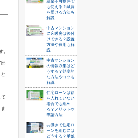
建築不可物件で
も使える？融資
を受ける方法も
解説
中古マンション
に床暖房は後付
けできる？設置
方法や費用も解
説
す。
中古マンション
市部
の情報収集はど
うする？効率的
さと
な方法やコツも
解説
住宅ローンは籍
して
を入れていない
場合でも組め
りま
る？メリットや
申請方法...
共働きで住宅ロ
ーンを組むには
どうする？単独