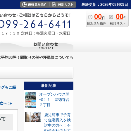
最終更新：2026年08月09日
00
00
件
件
最近見た物件
検討リスト
～１７：３０
定休日：毎週火曜日・水曜日
平均30坪！間取りの例や坪単価についても
最新記事
ングもご紹
オープンハウス開
催！！ 皇徳寺台
次へ ≫
２丁目
鹿児島市で子育
いて
て住宅購入を検
討中の方へ！不
動産会社のおす