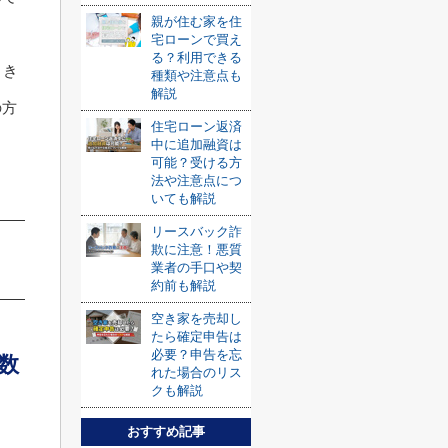
親が住む家を住
宅ローンで買え
る？利用できる
とき
種類や注意点も
解説
の方
住宅ローン返済
中に追加融資は
可能？受ける方
法や注意点につ
いても解説
リースバック詐
欺に注意！悪質
業者の手口や契
約前も解説
空き家を売却し
たら確定申告は
必要？申告を忘
数
れた場合のリス
クも解説
おすすめ記事