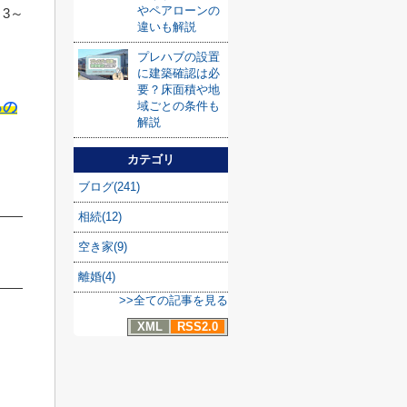
やペアローンの
3～
違いも解説
プレハブの設置
に建築確認は必
要？床面積や地
域ごとの条件も
るの
解説
カテゴリ
ブログ(241)
相続(12)
空き家(9)
離婚(4)
>>全ての記事を見る
XML
RSS2.0
。