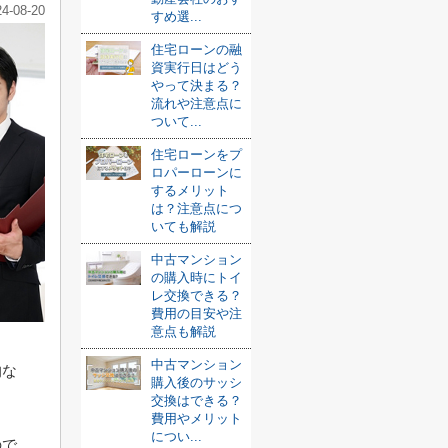
24-08-20
すめ選...
住宅ローンの融
資実行日はどう
やって決まる？
流れや注意点に
ついて...
住宅ローンをプ
ロパーローンに
するメリット
は？注意点につ
いても解説
中古マンション
の購入時にトイ
レ交換できる？
費用の目安や注
意点も解説
中古マンション
的な
購入後のサッシ
交換はできる？
費用やメリット
につい...
ので