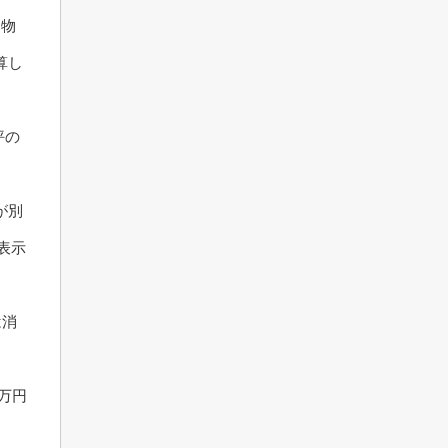
建物
算し
坪の
が別
表示
は消
万円