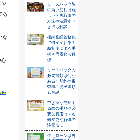
よる
リースバック後
の買い戻しは難
であ
しい？再取得の
方法や注意すべ
き点も解説
とな
相続登記義務化
で何が変わる？
新制度による手
続き簡素化も解
説
中心
リースバックの
必要書類は何が
ある？契約や審
査時の提出書類
れを
も解説
空き家を売却す
る際の手順や必
要な費用は？名
義変更や解体の
注意点...
住宅ローンは再