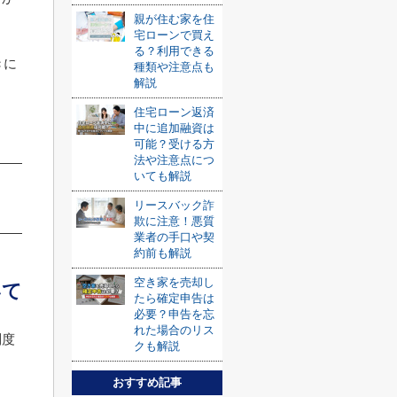
親が住む家を住
宅ローンで買え
る？利用できる
きに
種類や注意点も
解説
住宅ローン返済
中に追加融資は
可能？受ける方
法や注意点につ
いても解説
リースバック詐
欺に注意！悪質
業者の手口や契
約前も解説
空き家を売却し
いて
たら確定申告は
必要？申告を忘
れた場合のリス
制度
クも解説
おすすめ記事