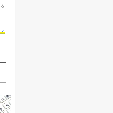
する
タイ