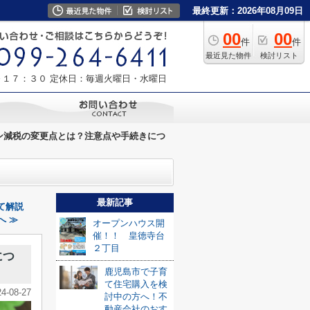
最終更新：2026年08月09日
00
00
件
件
最近見た物件
検討リスト
～１７：３０
定休日：毎週火曜日・水曜日
ーン減税の変更点とは？注意点や手続きにつ
最新記事
て解説
へ ≫
オープンハウス開
催！！ 皇徳寺台
２丁目
につ
鹿児島市で子育
て住宅購入を検
24-08-27
討中の方へ！不
動産会社のおす