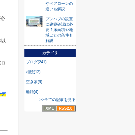
やペアローンの
違いも解説
が必
プレハブの設置
に建築確認は必
要？床面積や地
域ごとの条件も
年以
解説
。
カテゴリ
ブログ(241)
宅ロ
相続(12)
空き家(9)
離婚(4)
やデ
>>全ての記事を見る
XML
RSS2.0