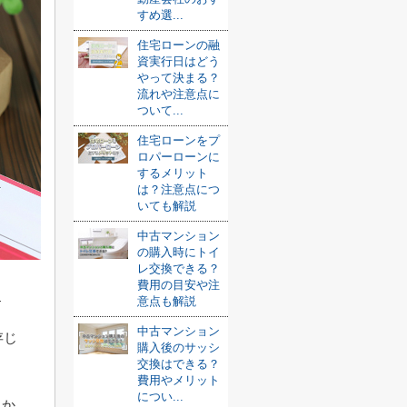
すめ選...
住宅ローンの融
資実行日はどう
やって決まる？
流れや注意点に
ついて...
住宅ローンをプ
ロパーローンに
するメリット
は？注意点につ
いても解説
中古マンション
の購入時にトイ
レ交換できる？
費用の目安や注
意点も解説
す
中古マンション
存じ
購入後のサッシ
交換はできる？
費用やメリット
につい...
っか