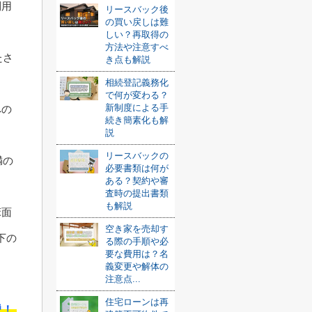
利用
リースバック後
の買い戻しは難
しい？再取得の
方法や注意すべ
たさ
き点も解説
相続登記義務化
で何が変わる？
新制度による手
への
続き簡素化も解
説
リースバックの
満の
必要書類は何が
ある？契約や審
査時の提出書類
も解説
床面
空き家を売却す
下の
る際の手順や必
要な費用は？名
。
義変更や解体の
注意点...
住宅ローンは再
説！