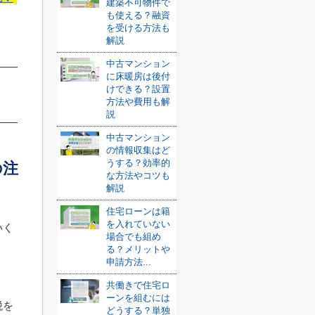
建築不可物件で
も使える？融資
を受ける方法も
解説
中古マンション
に床暖房は後付
けできる？設置
方法や費用も解
説
中古マンション
の情報収集はど
うする？効率的
の注
な方法やコツも
解説
住宅ローンは籍
を入れていない
いく
場合でも組め
る？メリットや
申請方法...
共働きで住宅ロ
ーンを組むには
税を
どうする？単独