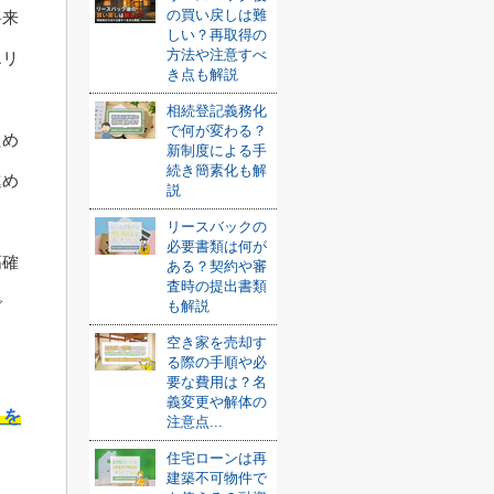
の買い戻しは難
将来
しい？再取得の
方法や注意すべ
エリ
き点も解説
相続登記義務化
で何が変わる？
ため
新制度による手
続き簡素化も解
進め
説
リースバックの
必要書類は何が
高確
ある？契約や審
査時の提出書類
で
も解説
空き家を売却す
る際の手順や必
要な費用は？名
義変更や解体の
トを
注意点...
住宅ローンは再
建築不可物件で