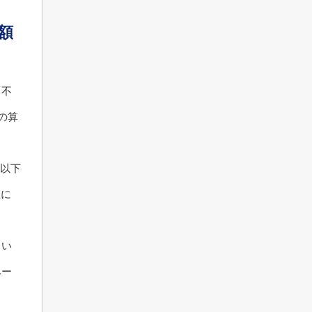
額
「不
の算
%以下
上に
引い
ペー