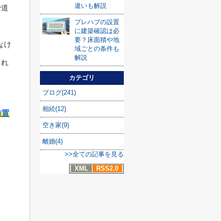
違いも解説
で道
プレハブの設置
に建築確認は必
要？床面積や地
なけ
域ごとの条件も
解説
られ
カテゴリ
ブログ(241)
相続(12)
措置
空き家(9)
離婚(4)
>>全ての記事を見る
XML
RSS2.0