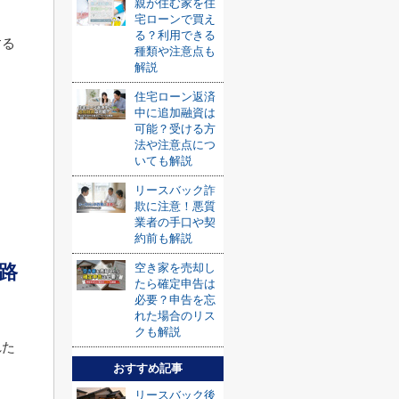
親が住む家を住
宅ローンで買え
る？利用できる
する
種類や注意点も
解説
住宅ローン返済
中に追加融資は
可能？受ける方
法や注意点につ
いても解説
リースバック詐
欺に注意！悪質
業者の手口や契
約前も解説
路
空き家を売却し
たら確定申告は
必要？申告を忘
れた場合のリス
クも解説
れた
おすすめ記事
リースバック後