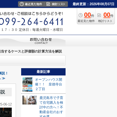
最終更新：2026年08月07日
00
00
件
件
最近見た物件
検討リスト
～１７：３０
定休日：毎週火曜日・水曜日
該当するケースと評価額の計算方法を解説
最新記事
解説！
 ≫
オープンハウス開
催！！ 皇徳寺台
２丁目
解説
鹿児島市で子育
て住宅購入を検
25-06-12
討中の方へ！不
動産会社のおす
すめ選...