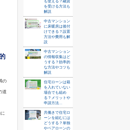
も使える？融資
を受ける方法も
解説
中古マンション
に床暖房は後付
けできる？設置
方法や費用も解
説
中古マンション
的
の情報収集はど
うする？効率的
な方法やコツも
解説
満の
住宅ローンは籍
を入れていない
の道
場合でも組め
る？メリットや
申請方法...
共働きで住宅ロ
的に
ーンを組むには
どうする？単独
やペアローンの