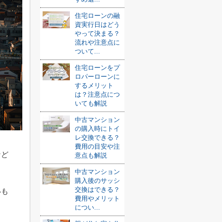
住宅ローンの融
資実行日はどう
やって決まる？
流れや注意点に
ついて...
住宅ローンをプ
ロパーローンに
するメリット
は？注意点につ
いても解説
中古マンション
の購入時にトイ
レ交換できる？
費用の目安や注
など
意点も解説
中古マンション
購入後のサッシ
交換はできる？
いも
費用やメリット
につい...
ま