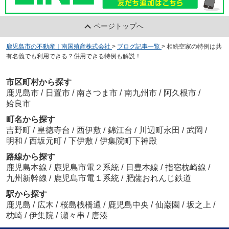
ページトップへ
鹿児島市の不動産｜南国殖産株式会社
>
ブログ記事一覧
>
相続空家の特例は共
有名義でも利用できる？併用できる特例も解説！
市区町村から探す
鹿児島市
/
日置市
/
南さつま市
/
南九州市
/
阿久根市
/
姶良市
町名から探す
吉野町
/
皇徳寺台
/
西伊敷
/
錦江台
/
川辺町永田
/
武岡
/
明和
/
西坂元町
/
下伊敷
/
伊集院町下神殿
路線から探す
鹿児島本線
/
鹿児島市電２系統
/
日豊本線
/
指宿枕崎線
/
九州新幹線
/
鹿児島市電１系統
/
肥薩おれんじ鉄道
駅から探す
鹿児島
/
広木
/
桜島桟橋通
/
鹿児島中央
/
仙巌園
/
坂之上
/
枕崎
/
伊集院
/
瀬々串
/
唐湊