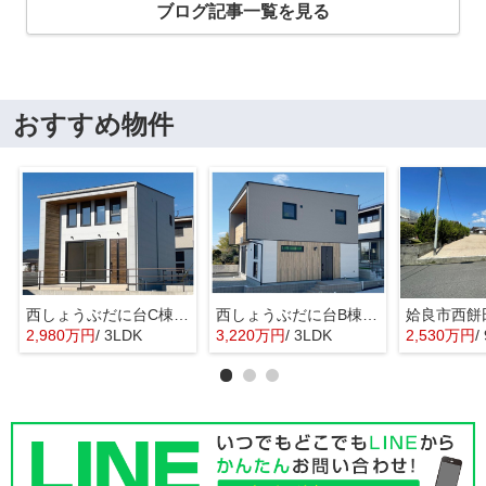
ブログ記事一覧を見る
おすすめ物件
西しょうぶだに台C棟 MINIMA
西しょうぶだに台B棟 KIBACO 01
姶良市西餅
2,980万円
/ 3LDK
3,220万円
/ 3LDK
2,530万円
/