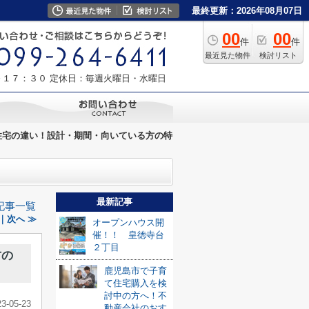
最終更新：2026年08月07日
00
00
件
件
最近見た物件
検討リスト
～１７：３０
定休日：毎週火曜日・水曜日
住宅の違い！設計・期間・向いている方の特
最新記事
記事一覧
｜次へ ≫
オープンハウス開
催！！ 皇徳寺台
２丁目
方の
鹿児島市で子育
て住宅購入を検
討中の方へ！不
23-05-23
動産会社のおす