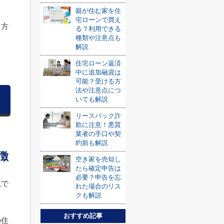
親が住む家を住
宅ローンで買え
る方
る？利用できる
種類や注意点も
解説
住宅ローン返済
中に追加融資は
可能？受ける方
法や注意点につ
いても解説
リースバック詐
欺に注意！悪質
業者の手口や契
約前も解説
徴
空き家を売却し
たら確定申告は
必要？申告を忘
点で
れた場合のリス
クも解説
おすすめ記事
の住