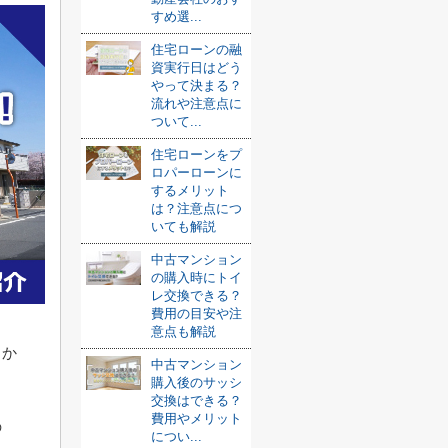
すめ選...
住宅ローンの融
資実行日はどう
やって決まる？
流れや注意点に
ついて...
住宅ローンをプ
ロパーローンに
するメリット
は？注意点につ
いても解説
中古マンション
の購入時にトイ
レ交換できる？
費用の目安や注
意点も解説
るか
中古マンション
購入後のサッシ
交換はできる？
費用やメリット
の
につい...