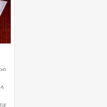
つの
あろ
てば