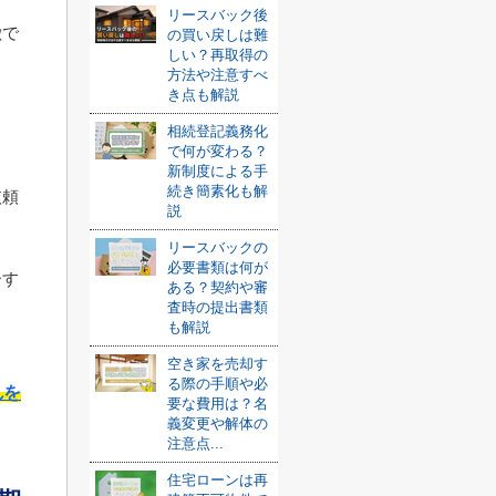
リースバック後
徴で
の買い戻しは難
しい？再取得の
方法や注意すべ
き点も解説
ま
相続登記義務化
で何が変わる？
新制度による手
続き簡素化も解
依頼
説
リースバックの
必要書類は何が
ーす
ある？契約や審
査時の提出書類
も解説
空き家を売却す
る際の手順や必
れを
要な費用は？名
義変更や解体の
注意点...
住宅ローンは再