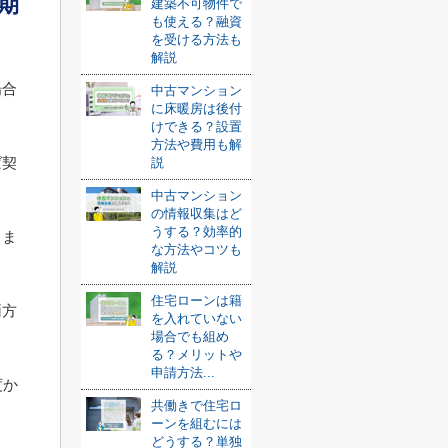
期
建築不可物件で
も使える？融資
を受ける方法も
解説
場合
中古マンション
に床暖房は後付
けできる？設置
方法や費用も解
ば契
説
中古マンション
。
の情報収集はど
うする？効率的
りま
な方法やコツも
解説
住宅ローンは籍
両方
を入れていない
場合でも組め
る？メリットや
申請方法...
度か
共働きで住宅ロ
ーンを組むには
どうする？単独