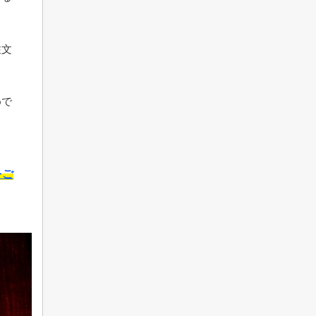
注文
めで
をご