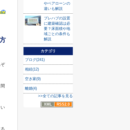
やペアローンの
違いも解説
るの
プレハブの設置
に建築確認は必
要？床面積や地
域ごとの条件も
方
解説
カテゴリ
ブログ(241)
れぞ
相続(12)
空き家(9)
、間
離婚(4)
>>全ての記事を見る
XML
RSS2.0
ない
する