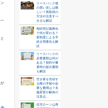
ョン
リースバック後
の買い戻しは難
しい？再取得の
方法や注意すべ
い一
き点も解説
相続登記義務化
で何が変わる？
新制度による手
りと
続き簡素化も解
説
リースバックの
必要書類は何が
ある？契約や審
査時の提出書類
も解説
す
空き家を売却す
上が
る際の手順や必
要な費用は？名
義変更や解体の
注意点...
住宅ローンは再
れを