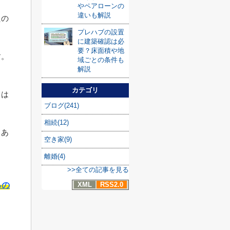
やペアローンの
違いも解説
たの
プレハブの設置
に建築確認は必
要？床面積や地
す。
域ごとの条件も
解説
カテゴリ
ては
ブログ(241)
相続(12)
もあ
空き家(9)
離婚(4)
>>全ての記事を見る
XML
RSS2.0
るの