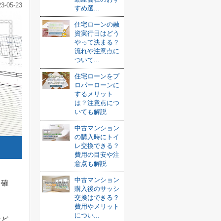
23-05-23
すめ選...
住宅ローンの融
資実行日はどう
やって決まる？
流れや注意点に
ついて...
住宅ローンをプ
ロパーローンに
するメリット
は？注意点につ
いても解説
中古マンション
の購入時にトイ
レ交換できる？
費用の目安や注
意点も解説
中古マンション
を確
購入後のサッシ
交換はできる？
費用やメリット
につい...
など