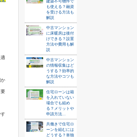
建築不可物件で
も使える？融資
を受ける方法も
解説
中古マンション
に床暖房は後付
けできる？設置
方法や費用も解
説
快適
中古マンション
の情報収集はど
うする？効率的
な方法やコツも
関か
解説
重要
住宅ローンは籍
を入れていない
場合でも組め
る？メリットや
やす
申請方法...
共働きで住宅ロ
ーンを組むには
どうする？単独
。