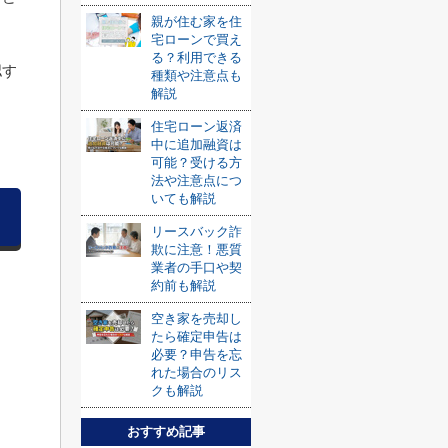
親が住む家を住
宅ローンで買え
る？利用できる
認す
種類や注意点も
解説
住宅ローン返済
中に追加融資は
可能？受ける方
法や注意点につ
いても解説
リースバック詐
欺に注意！悪質
業者の手口や契
約前も解説
空き家を売却し
たら確定申告は
必要？申告を忘
れた場合のリス
ま
クも解説
おすすめ記事