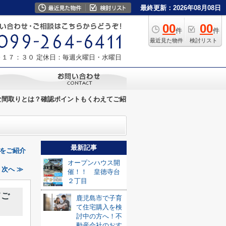
最終更新：2026年08月08日
00
00
件
件
最近見た物件
検討リスト
～１７：３０
定休日：毎週火曜日・水曜日
な間取りとは？確認ポイントもくわえてご紹
最新記事
をご紹介
オープンハウス開
次へ ≫
催！！ 皇徳寺台
２丁目
てご
鹿児島市で子育
て住宅購入を検
討中の方へ！不
動産会社のおす