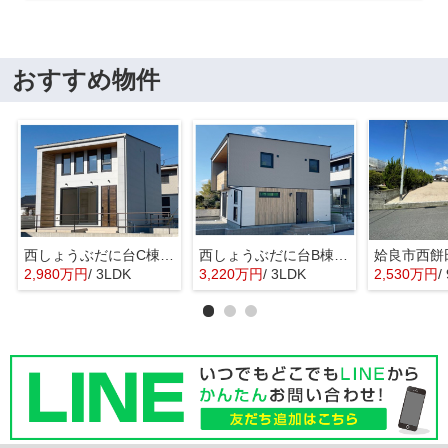
おすすめ物件
西しょうぶだに台C棟 MINIMA
西しょうぶだに台B棟 KIBACO 01
姶良市西餅
2,980万円
/ 3LDK
3,220万円
/ 3LDK
2,530万円
/