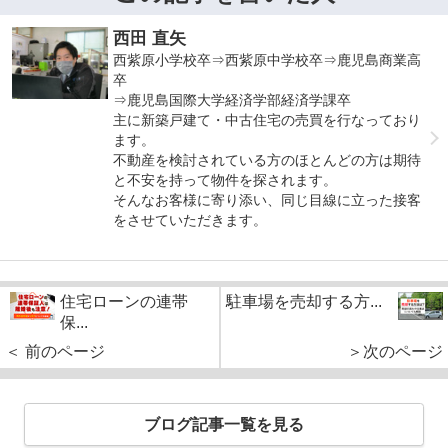
西田 直矢
西紫原小学校卒⇒西紫原中学校卒⇒鹿児島商業高
卒
⇒鹿児島国際大学経済学部経済学課卒
主に新築戸建て・中古住宅の売買を行なっており
ます。
不動産を検討されている方のほとんどの方は期待
と不安を持って物件を探されます。
そんなお客様に寄り添い、同じ目線に立った接客
をさせていただきます。
住宅ローンの連帯
駐車場を売却する方...
保...
＜ 前のページ
＞次のページ
ブログ記事一覧を見る