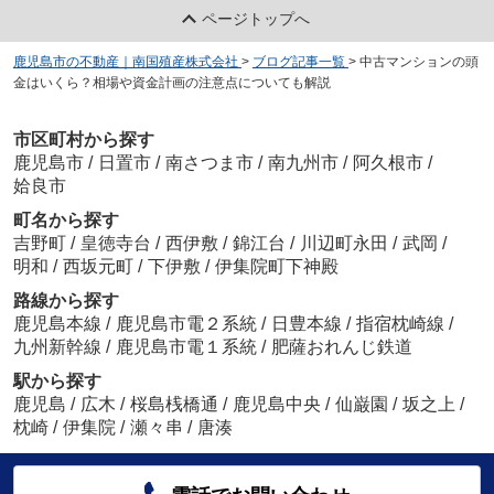
ページトップへ
鹿児島市の不動産｜南国殖産株式会社
>
ブログ記事一覧
>
中古マンションの頭
金はいくら？相場や資金計画の注意点についても解説
市区町村から探す
鹿児島市
/
日置市
/
南さつま市
/
南九州市
/
阿久根市
/
姶良市
町名から探す
吉野町
/
皇徳寺台
/
西伊敷
/
錦江台
/
川辺町永田
/
武岡
/
明和
/
西坂元町
/
下伊敷
/
伊集院町下神殿
路線から探す
鹿児島本線
/
鹿児島市電２系統
/
日豊本線
/
指宿枕崎線
/
九州新幹線
/
鹿児島市電１系統
/
肥薩おれんじ鉄道
駅から探す
鹿児島
/
広木
/
桜島桟橋通
/
鹿児島中央
/
仙巌園
/
坂之上
/
枕崎
/
伊集院
/
瀬々串
/
唐湊